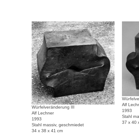
Würfelve
Alf Lech
Würfelveränderung III
1993
Alf Lechner
Stahl ma
1993
37 x 40 
Stahl massiv, geschmiedet
34 x 38 x 41 cm