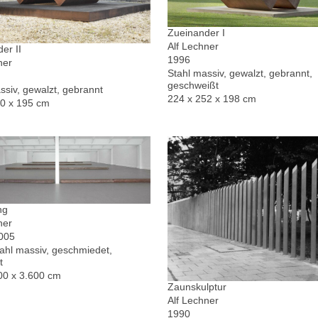
Zueinander I
Alf Lechner
er II
1996
ner
Stahl massiv, gewalzt, gebrannt,
geschweißt
ssiv, gewalzt, gebrannt
224 x 252 x 198 cm
30 x 195 cm
ng
ner
2005
hl massiv, geschmiedet,
t
00 x 3.600 cm
Zaunskulptur
Alf Lechner
1990