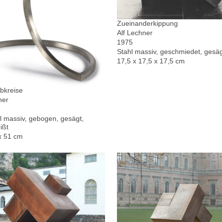
Zueinanderkippung
Alf Lechner
1975
Stahl massiv, geschmiedet, gesä
17,5 x 17,5 x 17,5 cm
bkreise
ner
l massiv, gebogen, gesägt,
ißt
x 51 cm