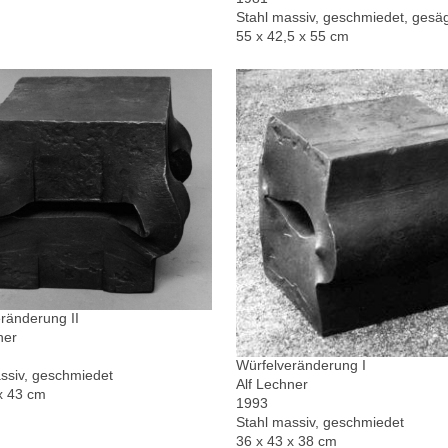
Stahl massiv, geschmiedet, gesä
55 x 42,5 x 55 cm
ränderung II
ner
Würfelveränderung I
ssiv, geschmiedet
Alf Lechner
x 43 cm
1993
Stahl massiv, geschmiedet
36 x 43 x 38 cm