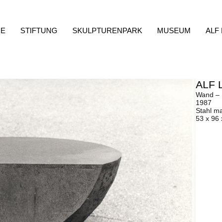
E
STIFTUNG
SKULPTURENPARK
MUSEUM
ALF
ALF 
Wand – 
1987
Stahl m
53 x 96