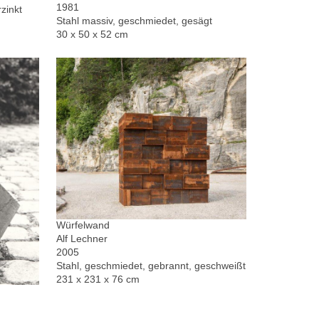
1981
zinkt
Stahl massiv, geschmiedet, gesägt
30 x 50 x 52 cm
Würfelwand
Alf Lechner
2005
Stahl, geschmiedet, gebrannt, geschweißt
231 x 231 x 76 cm