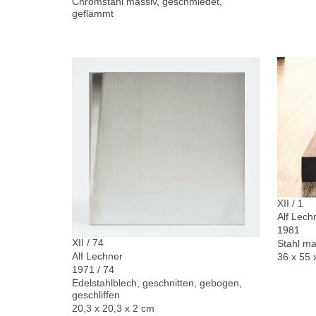
Chromstahl massiv, geschmiedet,
geflämmt
XII / 1
Alf Lech
1981
XII / 74
Stahl ma
Alf Lechner
36 x 55 
1971 / 74
Edelstahlblech, geschnitten, gebogen,
geschliffen
20,3 x 20,3 x 2 cm