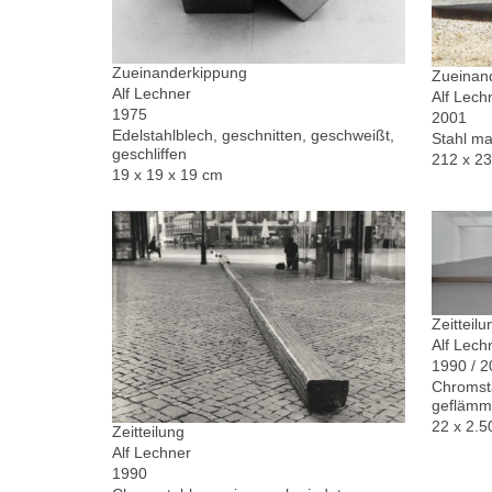
Zueinanderkippung
Zueinand
Alf Lechner
Alf Lech
1975
2001
Edelstahlblech, geschnitten, geschweißt,
Stahl ma
geschliffen
212 x 2
19 x 19 x 19 cm
Zeitteilu
Alf Lech
1990 / 
Chromsta
geflämm
22 x 2.5
Zeitteilung
Alf Lechner
1990