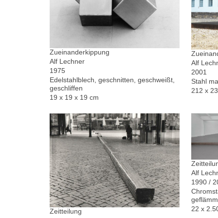
Zueinanderkippung
Zueinand
Alf Lechner
Alf Lech
1975
2001
Edelstahlblech, geschnitten, geschweißt,
Stahl ma
geschliffen
212 x 2
19 x 19 x 19 cm
Zeitteilu
Alf Lech
1990 / 
Chromsta
geflämm
22 x 2.5
Zeitteilung