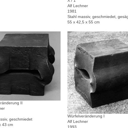
X / 1
Alf Lechner
1981
Stahl massiv, geschmiedet, gesä
55 x 42,5 x 55 cm
ränderung II
ner
Würfelveränderung I
ssiv, geschmiedet
Alf Lechner
x 43 cm
1993