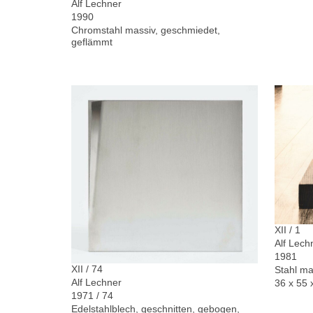
Alf Lechner
1990
Chromstahl massiv, geschmiedet,
geflämmt
XII / 1
Alf Lech
1981
XII / 74
Stahl ma
Alf Lechner
36 x 55 
1971 / 74
Edelstahlblech, geschnitten, gebogen,