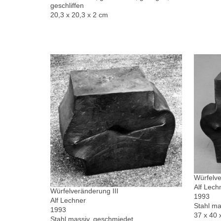
geschliffen
20,3 x 20,3 x 2 cm
Würfelve
Alf Lech
Würfelveränderung III
1993
Alf Lechner
Stahl ma
1993
37 x 40 
Stahl massiv, geschmiedet