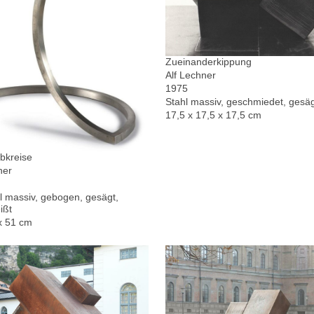
Zueinanderkippung
Alf Lechner
1975
Stahl massiv, geschmiedet, gesä
17,5 x 17,5 x 17,5 cm
bkreise
ner
l massiv, gebogen, gesägt,
ißt
x 51 cm