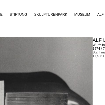
E
STIFTUNG
SKULPTURENPARK
MUSEUM
ALF
ALF 
Würfelh
1974 / 
Stahl ma
17,5 x 1