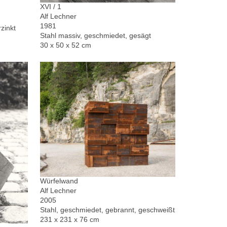
XVI / 1
Alf Lechner
1981
zinkt
Stahl massiv, geschmiedet, gesägt
30 x 50 x 52 cm
Würfelwand
Alf Lechner
2005
Stahl, geschmiedet, gebrannt, geschweißt
231 x 231 x 76 cm