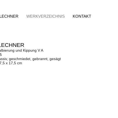
 LECHNER
WERKVERZEICHNIS
KONTAKT
LECHNER
albierung und Kippung V A
75
ssiv, geschmiedet, gebrannt, gesägt
7,5 x 17,5 cm