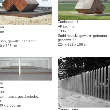
Zueinander I
Alf Lechner
er II
1996
ner
Stahl massiv, gewalzt, gebrannt,
geschweißt
ssiv, gewalzt, gebrannt
224 x 252 x 198 cm
30 x 195 cm
ng
ner
2005
hl massiv, geschmiedet,
t
00 x 3.600 cm
Zaunskulptur