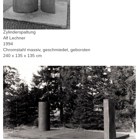
Zylinderspaltung
Alf Lechner
1994
Chromstahl massiv, geschmiedet, geborsten
240 x 135 x 135 cm