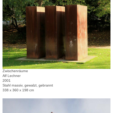
Zwischenräume
Alf Lechner
2001
Stahl massiv, gewalzt, gebrannt
338 x 360 x 198 cm