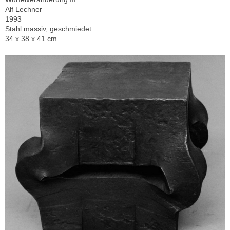
Alf Lechner
1993
Stahl massiv, geschmiedet
34 x 38 x 41 cm