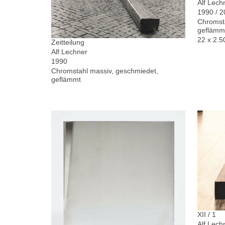
Alf Lech
1990 / 
Chromsta
geflämm
22 x 2.5
Zeitteilung
Alf Lechner
1990
Chromstahl massiv, geschmiedet,
geflämmt
XII / 1
Alf Lech