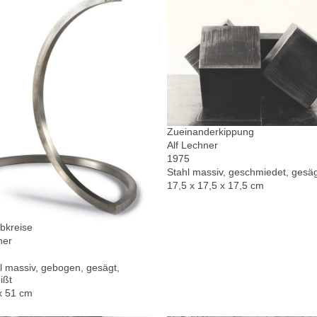
Zueinanderkippung
Alf Lechner
1975
Stahl massiv, geschmiedet, gesä
17,5 x 17,5 x 17,5 cm
bkreise
ner
l massiv, gebogen, gesägt,
ißt
x 51 cm