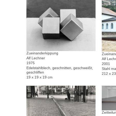
Zueinanderkippung
Zueinand
Alf Lechner
Alf Lech
1975
2001
Edelstahlblech, geschnitten, geschweißt,
Stahl ma
geschliffen
212 x 2
19 x 19 x 19 cm
Zeitteilu