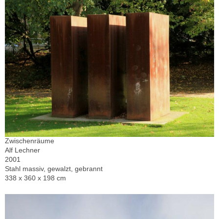
Zwischenräume
Alf Lechner
2001
Stahl massiv, gewalzt, gebrannt
338 x 360 x 198 cm