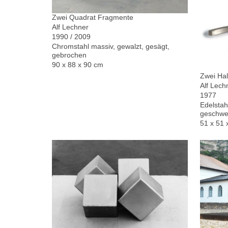
Zwei Quadrat Fragmente
Alf Lechner
1990 / 2009
Chromstahl massiv, gewalzt, gesägt,
gebrochen
90 x 88 x 90 cm
Zwei Hal
Alf Lech
1977
Edelstah
geschwe
51 x 51 