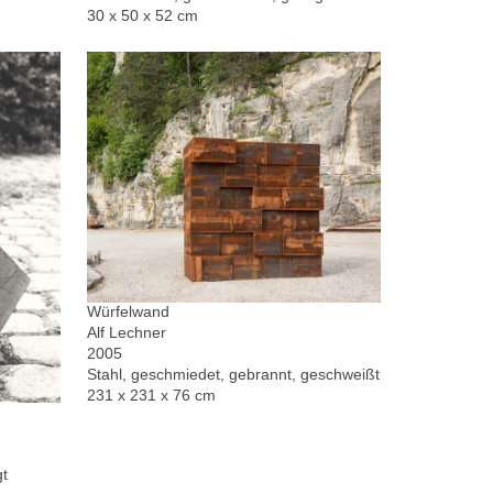
30 x 50 x 52 cm
Würfelwand
Alf Lechner
2005
Stahl, geschmiedet, gebrannt, geschweißt
231 x 231 x 76 cm
gt