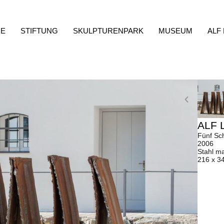
E
STIFTUNG
SKULPTURENPARK
MUSEUM
ALF
ALF 
Fünf Sch
2006
Stahl m
216 x 3