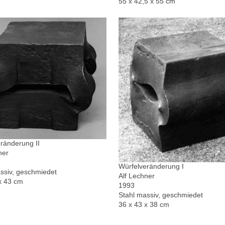
55 x 42,5 x 55 cm
ränderung II
ner
Würfelveränderung I
ssiv, geschmiedet
Alf Lechner
x 43 cm
1993
Stahl massiv, geschmiedet
36 x 43 x 38 cm