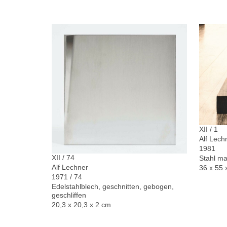
XII / 1
Alf Lech
1981
XII / 74
Stahl ma
Alf Lechner
36 x 55 
1971 / 74
Edelstahlblech, geschnitten, gebogen,
geschliffen
20,3 x 20,3 x 2 cm