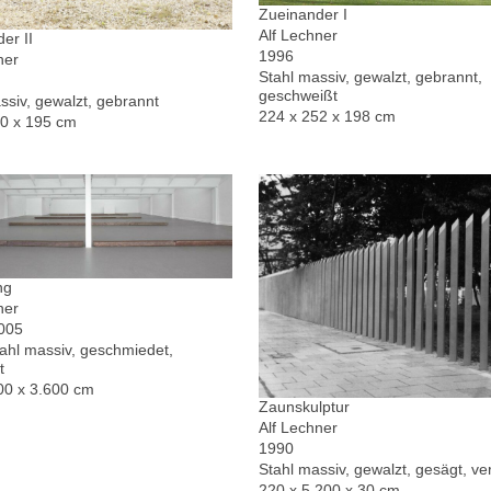
Zueinander I
Alf Lechner
er II
1996
ner
Stahl massiv, gewalzt, gebrannt,
geschweißt
ssiv, gewalzt, gebrannt
224 x 252 x 198 cm
30 x 195 cm
ng
ner
2005
hl massiv, geschmiedet,
t
00 x 3.600 cm
Zaunskulptur
Alf Lechner
1990
Stahl massiv, gewalzt, gesägt, ver
220 x 5.200 x 30 cm