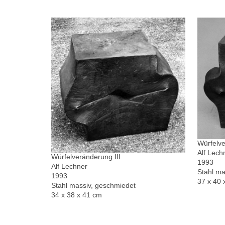
Würfelve
Alf Lech
Würfelveränderung III
1993
Alf Lechner
Stahl ma
1993
37 x 40 
Stahl massiv, geschmiedet
34 x 38 x 41 cm