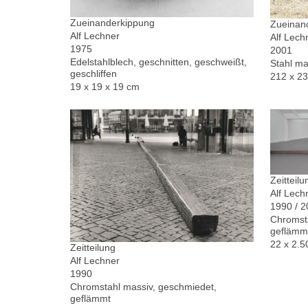
Zueinanderkippung
Zueinand
Alf Lechner
Alf Lech
1975
2001
Edelstahlblech, geschnitten, geschweißt,
Stahl ma
geschliffen
212 x 2
19 x 19 x 19 cm
Zeitteilu
Alf Lech
1990 / 
Chromsta
geflämm
22 x 2.5
Zeitteilung
Alf Lechner
1990
Chromstahl massiv, geschmiedet,
geflämmt