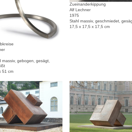
Zueinanderkippung
Alf Lechner
1975
Stahl massiv, geschmiedet, gesä
17,5 x 17,5 x 17,5 cm
bkreise
ner
l massiv, gebogen, gesägt,
ißt
x 51 cm