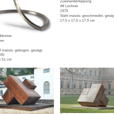
Zueinanderkippung
Alf Lechner
1975
Stahl massiv, geschmiedet, gesä
17,5 x 17,5 x 17,5 cm
bkreise
ner
l massiv, gebogen, gesägt,
ißt
x 51 cm