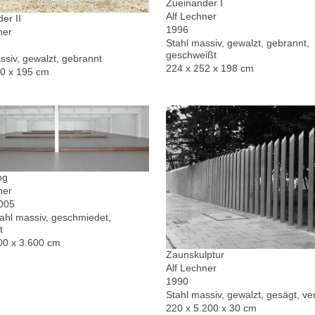
Zueinander I
Alf Lechner
er II
1996
ner
Stahl massiv, gewalzt, gebrannt,
geschweißt
ssiv, gewalzt, gebrannt
224 x 252 x 198 cm
30 x 195 cm
ng
ner
2005
hl massiv, geschmiedet,
t
00 x 3.600 cm
Zaunskulptur
Alf Lechner
1990
Stahl massiv, gewalzt, gesägt, ver
220 x 5.200 x 30 cm