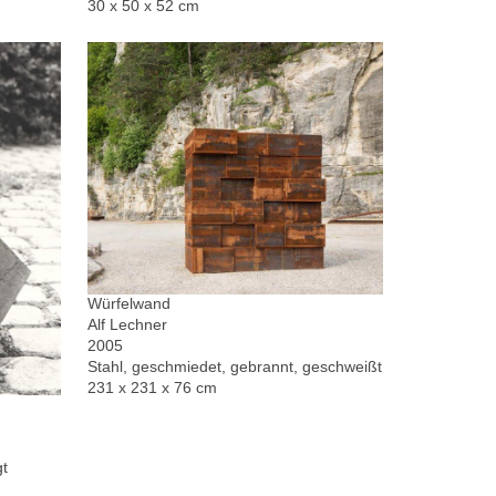
30 x 50 x 52 cm
Würfelwand
Alf Lechner
2005
Stahl, geschmiedet, gebrannt, geschweißt
231 x 231 x 76 cm
gt