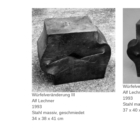
Würfelve
Alf Lech
Würfelveränderung III
1993
Alf Lechner
Stahl ma
1993
37 x 40 
Stahl massiv, geschmiedet
34 x 38 x 41 cm