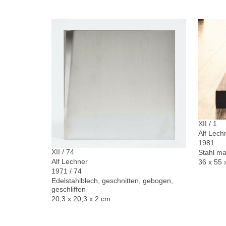
XII / 1
Alf Lech
1981
XII / 74
Stahl ma
Alf Lechner
36 x 55 
1971 / 74
Edelstahlblech, geschnitten, gebogen,
geschliffen
20,3 x 20,3 x 2 cm