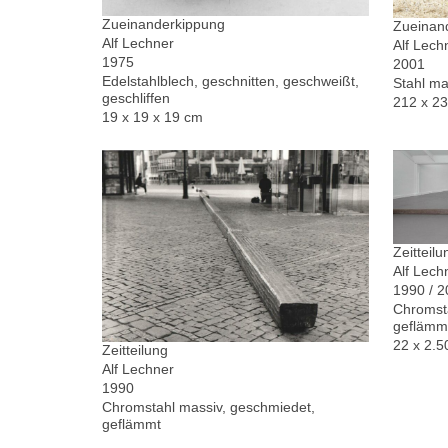
Zueinanderkippung
Zueinand
Alf Lechner
Alf Lech
1975
2001
Edelstahlblech, geschnitten, geschweißt,
Stahl ma
geschliffen
212 x 2
19 x 19 x 19 cm
Zeitteilu
Alf Lech
1990 / 
Chromsta
geflämm
22 x 2.5
Zeitteilung
Alf Lechner
1990
Chromstahl massiv, geschmiedet,
geflämmt