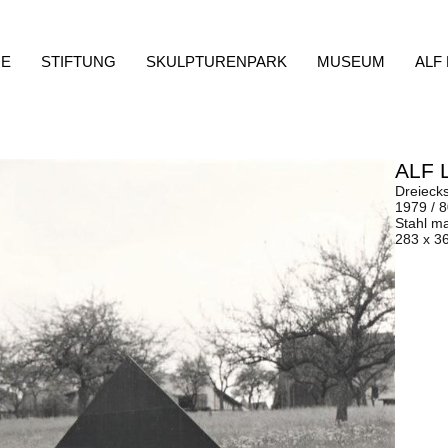
E
STIFTUNG
SKULPTURENPARK
MUSEUM
ALF
ALF 
Dreiecks
1979 / 
Stahl ma
283 x 3