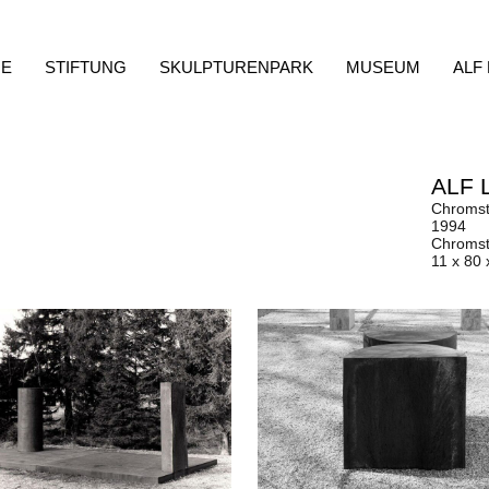
E
STIFTUNG
SKULPTURENPARK
MUSEUM
ALF
ALF 
Chromst
1994
Chromst
11 x 80