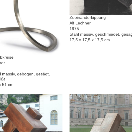
Zueinanderkippung
Alf Lechner
1975
Stahl massiv, geschmiedet, gesä
17,5 x 17,5 x 17,5 cm
bkreise
ner
l massiv, gebogen, gesägt,
ißt
x 51 cm