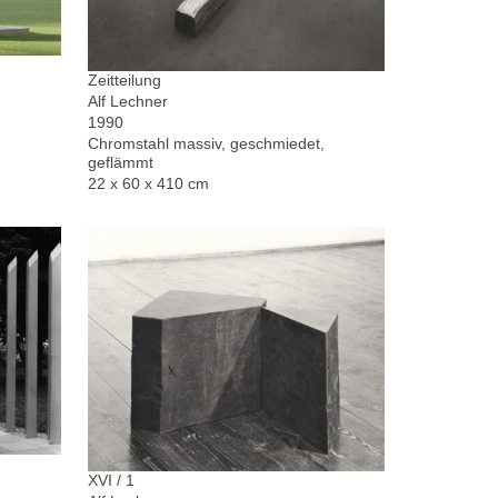
Zeitteilung
Alf Lechner
1990
Chromstahl massiv, geschmiedet,
geflämmt
22 x 60 x 410 cm
XVI / 1