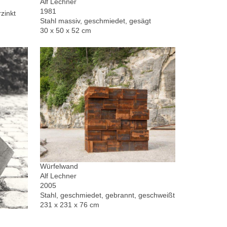
Alf Lechner
1981
zinkt
Stahl massiv, geschmiedet, gesägt
30 x 50 x 52 cm
Würfelwand
Alf Lechner
2005
Stahl, geschmiedet, gebrannt, geschweißt
231 x 231 x 76 cm