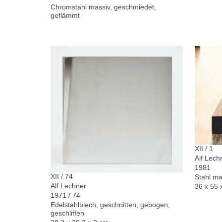
Chromstahl massiv, geschmiedet,
geflämmt
XII / 1
Alf Lech
1981
XII / 74
Stahl ma
Alf Lechner
36 x 55 
1971 / 74
Edelstahlblech, geschnitten, gebogen,
geschliffen