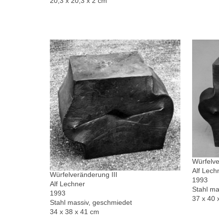
20,3 x 20,3 x 2 cm
Würfelve
Alf Lech
Würfelveränderung III
1993
Alf Lechner
Stahl ma
1993
37 x 40 
Stahl massiv, geschmiedet
34 x 38 x 41 cm