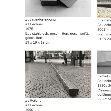
Zueinanderkippung
Zueinand
Alf Lechner
Alf Lech
1975
2001
Edelstahlblech, geschnitten, geschweißt,
Stahl ma
geschliffen
212 x 2
19 x 19 x 19 cm
Zeitteilu
Alf Lech
1990 / 
Chromsta
geflämm
22 x 2.5
Zeitteilung
Alf Lechner
1990