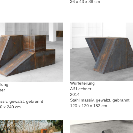
36 x 43 x 38 cm
Würfelteilung
ilung
Alf Lechner
ner
2014
Stahl massiv, gewalzt, gebrannt
ssiv, gewalzt, gebrannt
120 x 120 x 182 cm
20 x 240 cm