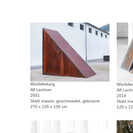
Würfelteilung
Würfelte
Alf Lechner
Alf Lech
2001
2014
Stahl massiv, geschmiedet, gebrannt
Stahl ma
270 x 135 x 135 cm
120 x 1