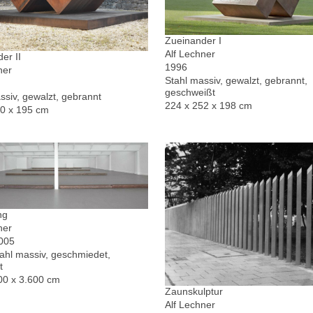
Zueinander I
Alf Lechner
er II
1996
ner
Stahl massiv, gewalzt, gebrannt,
geschweißt
ssiv, gewalzt, gebrannt
224 x 252 x 198 cm
30 x 195 cm
ng
ner
2005
hl massiv, geschmiedet,
t
00 x 3.600 cm
Zaunskulptur
Alf Lechner