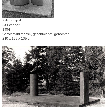
Zylinderspaltung
Alf Lechner
1994
Chromstahl massiv, geschmiedet, geborsten
240 x 135 x 135 cm