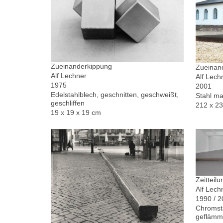
Zueinanderkippung
Zueinand
Alf Lechner
Alf Lech
1975
2001
Edelstahlblech, geschnitten, geschweißt,
Stahl ma
geschliffen
212 x 2
19 x 19 x 19 cm
Zeitteilu
Alf Lech
1990 / 
Chromsta
geflämm