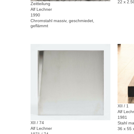
22 x 2.5
Zeitteilung
Alf Lechner
1990
Chromstahl massiv, geschmiedet,
geflämmt
XII / 1
Alf Lech
1981
XII / 74
Stahl ma
Alf Lechner
36 x 55 