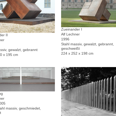
Zueinander I
Alf Lechner
er II
1996
ner
Stahl massiv, gewalzt, gebrannt,
geschweißt
ssiv, gewalzt, gebrannt
224 x 252 x 198 cm
30 x 195 cm
ng
ner
2005
hl massiv, geschmiedet,
t