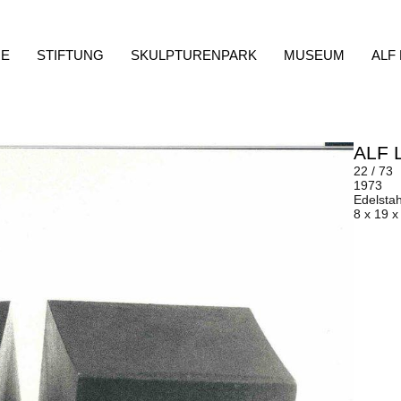
E
STIFTUNG
SKULPTURENPARK
MUSEUM
ALF
ALF 
22 / 73
1973
Edelsta
8 x 19 x