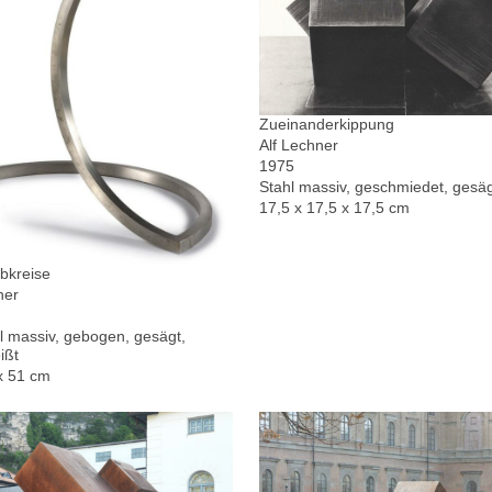
Zueinanderkippung
Alf Lechner
1975
Stahl massiv, geschmiedet, gesä
17,5 x 17,5 x 17,5 cm
bkreise
ner
l massiv, gebogen, gesägt,
ißt
x 51 cm