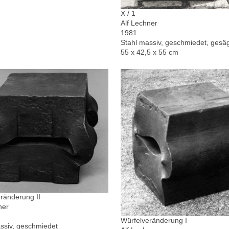
X / 1
Alf Lechner
1981
Stahl massiv, geschmiedet, gesä
55 x 42,5 x 55 cm
ränderung II
ner
Würfelveränderung I
ssiv, geschmiedet