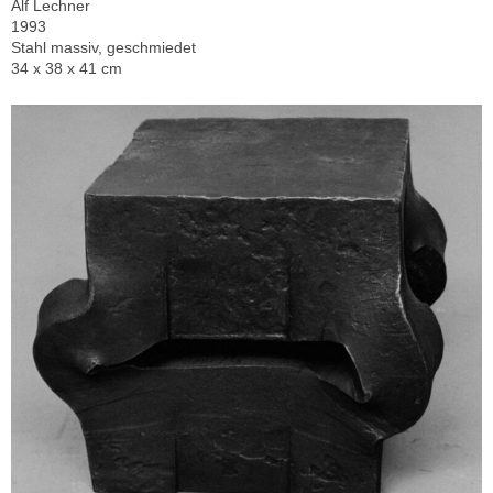
Alf Lechner
1993
Stahl massiv, geschmiedet
34 x 38 x 41 cm