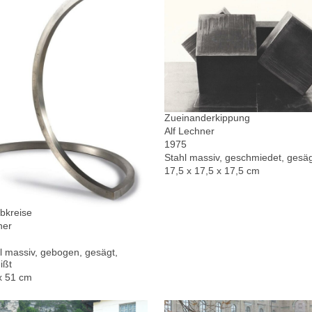
Zueinanderkippung
Alf Lechner
1975
Stahl massiv, geschmiedet, gesä
17,5 x 17,5 x 17,5 cm
bkreise
ner
l massiv, gebogen, gesägt,
ißt
x 51 cm