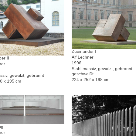
Zueinander I
Alf Lechner
er II
1996
ner
Stahl massiv, gewalzt, gebrannt,
geschweißt
ssiv, gewalzt, gebrannt
224 x 252 x 198 cm
30 x 195 cm
ng
ner