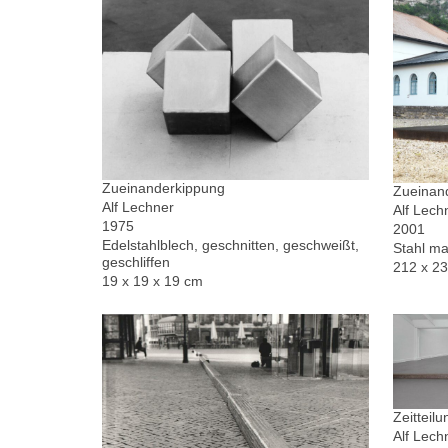
Zueinanderkippung
Zueinand
Alf Lechner
Alf Lech
1975
2001
Edelstahlblech, geschnitten, geschweißt,
Stahl ma
geschliffen
212 x 2
19 x 19 x 19 cm
Zeitteilu
Alf Lech