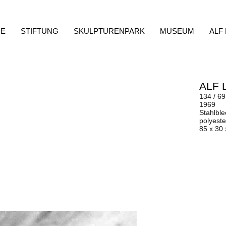
E
STIFTUNG
SKULPTURENPARK
MUSEUM
ALF
ALF 
134 / 69
1969
Stahlble
polyeste
85 x 30