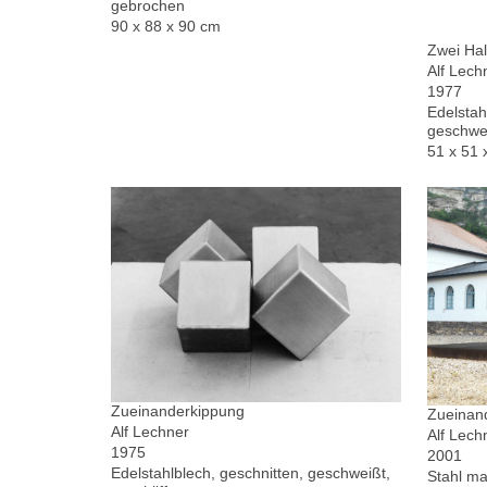
gebrochen
90 x 88 x 90 cm
Zwei Hal
Alf Lech
1977
Edelstah
geschwe
51 x 51 
Zueinanderkippung
Zueinand
Alf Lechner
Alf Lech
1975
2001
Edelstahlblech, geschnitten, geschweißt,
Stahl ma