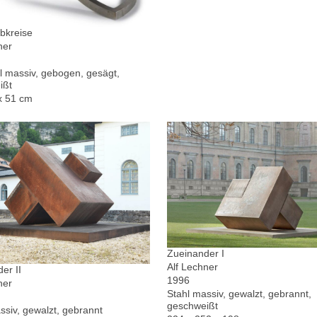
bkreise
ner
l massiv, gebogen, gesägt,
ißt
x 51 cm
Zueinander I
Alf Lechner
er II
1996
ner
Stahl massiv, gewalzt, gebrannt,
geschweißt
ssiv, gewalzt, gebrannt