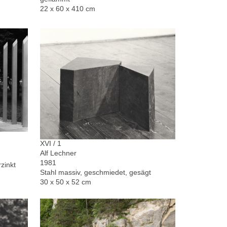
22 x 60 x 410 cm
XVI / 1
Alf Lechner
1981
zinkt
Stahl massiv, geschmiedet, gesägt
30 x 50 x 52 cm