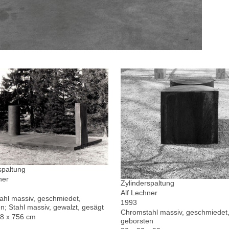
spaltung
ner
Zylinderspaltung
Alf Lechner
hl massiv, geschmiedet,
1993
n; Stahl massiv, gewalzt, gesägt
Chromstahl massiv, geschmiedet,
78 x 756 cm
geborsten