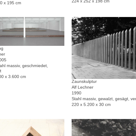
224 x 252 x 198 cm
30 x 195 cm
ng
ner
2005
hl massiv, geschmiedet,
t
00 x 3.600 cm
Zaunskulptur
Alf Lechner
1990
Stahl massiv, gewalzt, gesägt, ver
220 x 5.200 x 30 cm