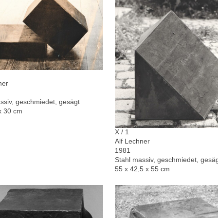
ner
ssiv, geschmiedet, gesägt
x 30 cm
X / 1
Alf Lechner
1981
Stahl massiv, geschmiedet, gesä
55 x 42,5 x 55 cm