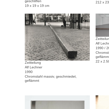
geschliffen
212 x 2
19 x 19 x 19 cm
Zeitteilu
Alf Lech
1990 / 
Chromsta
geflämm
22 x 2.5
Zeitteilung
Alf Lechner
1990
Chromstahl massiv, geschmiedet,
geflämmt