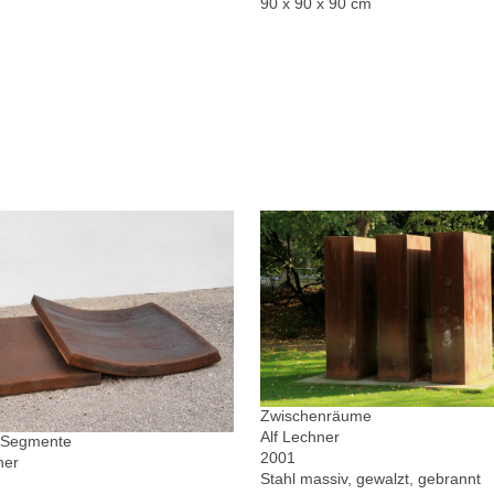
90 x 90 x 90 cm
Zwischenräume
Alf Lechner
r Segmente
2001
ner
Stahl massiv, gewalzt, gebrannt