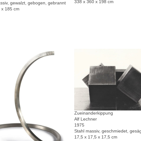
338 x 360 x 198 cm
ssiv, gewalzt, gebogen, gebrannt
0 x 185 cm
Zueinanderkippung
Alf Lechner
1975
Stahl massiv, geschmiedet, gesä
17,5 x 17,5 x 17,5 cm