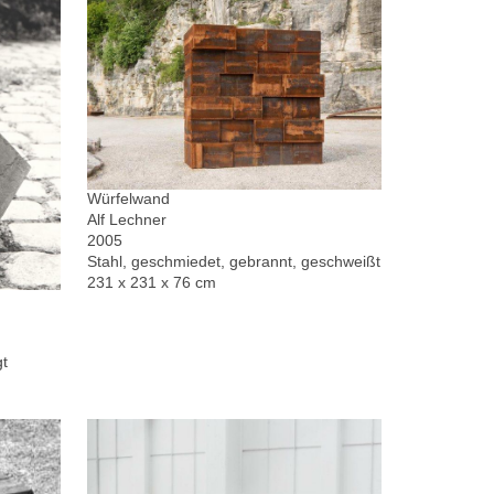
Würfelwand
Alf Lechner
2005
Stahl, geschmiedet, gebrannt, geschweißt
231 x 231 x 76 cm
gt