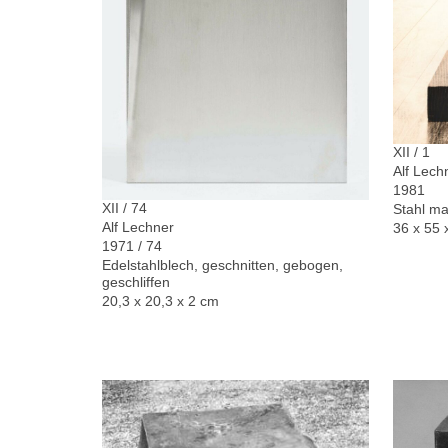
XII / 1
Alf Lech
1981
XII / 74
Stahl ma
Alf Lechner
36 x 55 
1971 / 74
Edelstahlblech, geschnitten, gebogen,
geschliffen
20,3 x 20,3 x 2 cm