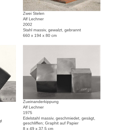
Zwei Stelen
Alf Lechner
2002
Stahl massiv, gewalzt, gebrannt
660 x 194 x 80 cm
Zueinanderkippung
Alf Lechner
1975
Edelstahl massiv, geschmiedet, gesägt,
gt
geschliffen; Graphit auf Papier
8 x 49 x 37,5 cm