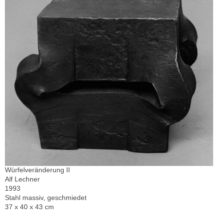
Würfelveränderung II
Alf Lechner
1993
Stahl massiv, geschmiedet
37 x 40 x 43 cm