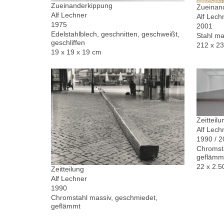
Zueinanderkippung
Zueinand
Alf Lechner
Alf Lech
1975
2001
Edelstahlblech, geschnitten, geschweißt,
Stahl ma
geschliffen
212 x 2
19 x 19 x 19 cm
Zeitteilu
Alf Lech
1990 / 
Chromsta
geflämm
22 x 2.5
Zeitteilung
Alf Lechner
1990
Chromstahl massiv, geschmiedet,
geflämmt