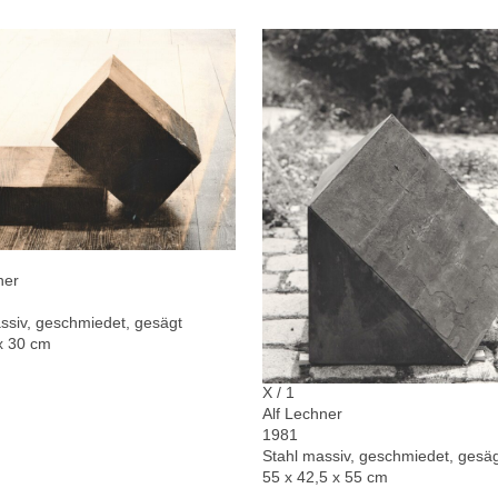
ner
ssiv, geschmiedet, gesägt
x 30 cm
X / 1
Alf Lechner
1981
Stahl massiv, geschmiedet, gesä
55 x 42,5 x 55 cm