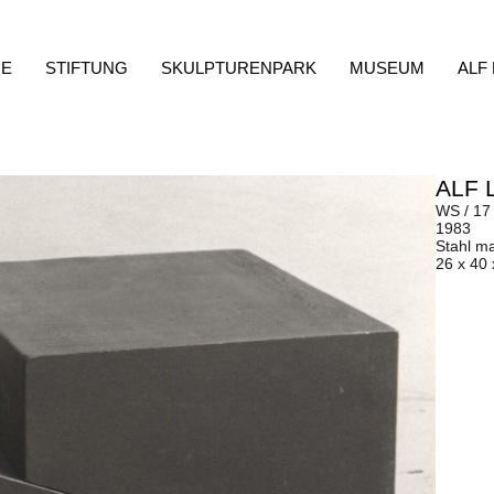
E
STIFTUNG
SKULPTURENPARK
MUSEUM
ALF
ALF 
WS / 17
1983
Stahl m
26 x 40