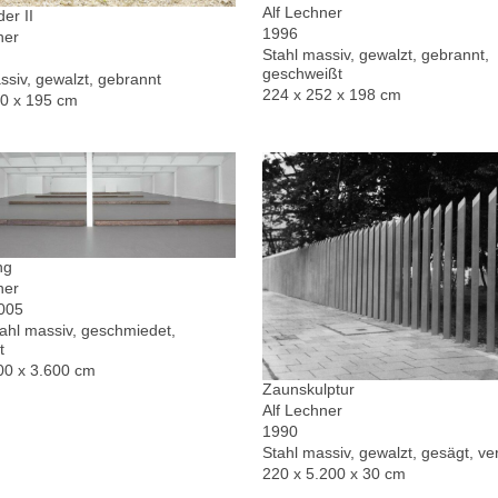
Alf Lechner
er II
1996
ner
Stahl massiv, gewalzt, gebrannt,
geschweißt
ssiv, gewalzt, gebrannt
224 x 252 x 198 cm
30 x 195 cm
ng
ner
2005
hl massiv, geschmiedet,
t
00 x 3.600 cm
Zaunskulptur
Alf Lechner
1990
Stahl massiv, gewalzt, gesägt, ver
220 x 5.200 x 30 cm