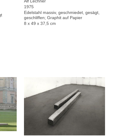
Alf Lechner
1975
Edelstahl massiv, geschmiedet, gesägt,
gt
geschliffen; Graphit auf Papier
8 x 49 x 37,5 cm