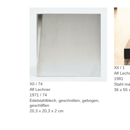
XII / 1
Alf Lech
1981
XII / 74
Stahl ma
Alf Lechner
36 x 55 
1971 / 74
Edelstahlblech, geschnitten, gebogen,
geschliffen
20,3 x 20,3 x 2 cm