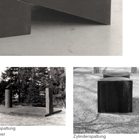
spaltung
ner
Zylinderspaltung