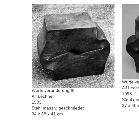
Würfelve
Alf Lech
Würfelveränderung III
1993
Alf Lechner
Stahl ma
1993
37 x 40 
Stahl massiv, geschmiedet
34 x 38 x 41 cm