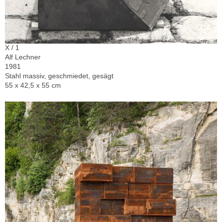
X / 1
Alf Lechner
1981
Stahl massiv, geschmiedet, gesägt
55 x 42,5 x 55 cm