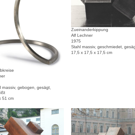
Zueinanderkippung
Alf Lechner
1975
Stahl massiv, geschmiedet, gesä
17,5 x 17,5 x 17,5 cm
bkreise
ner
l massiv, gebogen, gesägt,
ißt
x 51 cm