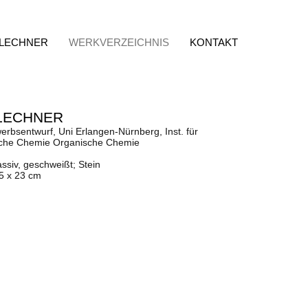
 LECHNER
WERKVERZEICHNIS
KONTAKT
LECHNER
rbsentwurf, Uni Erlangen-Nürnberg, Inst. für
che Chemie Organische Chemie
ssiv, geschweißt; Stein
,5 x 23 cm