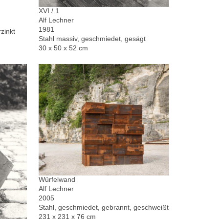
XVI / 1
Alf Lechner
1981
zinkt
Stahl massiv, geschmiedet, gesägt
30 x 50 x 52 cm
Würfelwand
Alf Lechner
2005
Stahl, geschmiedet, gebrannt, geschweißt
231 x 231 x 76 cm