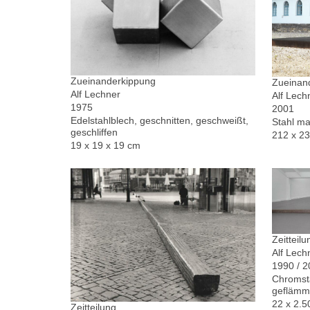
Zueinanderkippung
Zueinand
Alf Lechner
Alf Lech
1975
2001
Edelstahlblech, geschnitten, geschweißt,
Stahl ma
geschliffen
212 x 2
19 x 19 x 19 cm
Zeitteilu
Alf Lech
1990 / 
Chromsta
geflämm
22 x 2.5
Zeitteilung