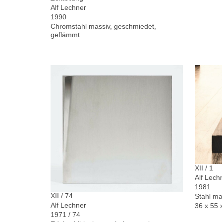
Alf Lechner
1990
Chromstahl massiv, geschmiedet,
geflämmt
XII / 1
Alf Lech
1981
XII / 74
Stahl ma
Alf Lechner
36 x 55 
1971 / 74