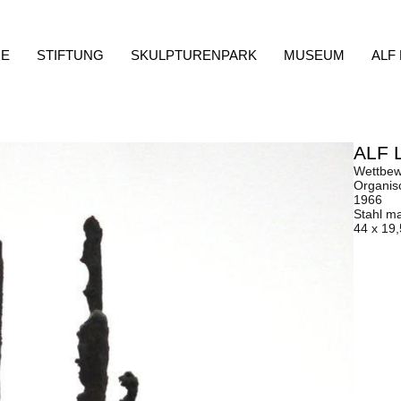
E
STIFTUNG
SKULPTURENPARK
MUSEUM
ALF
ALF 
Wettbewe
Organis
1966
Stahl ma
44 x 19