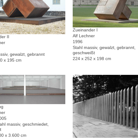
Zueinander I
Alf Lechner
er II
1996
ner
Stahl massiv, gewalzt, gebrannt,
geschweißt
ssiv, gewalzt, gebrannt
224 x 252 x 198 cm
30 x 195 cm
ng
ner
2005
hl massiv, geschmiedet,
t
00 x 3.600 cm