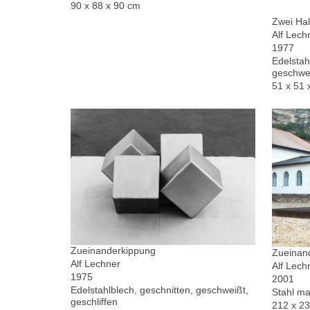
90 x 88 x 90 cm
Zwei Hal
Alf Lech
1977
Edelstah
geschwe
51 x 51 
Zueinanderkippung
Zueinand
Alf Lechner
Alf Lech
1975
2001
Edelstahlblech, geschnitten, geschweißt,
Stahl ma
geschliffen
212 x 2