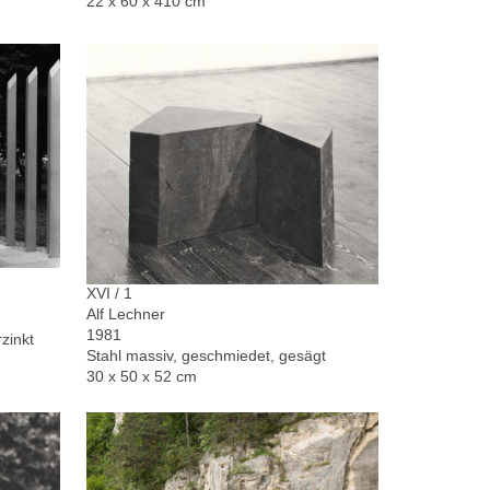
22 x 60 x 410 cm
XVI / 1
Alf Lechner
1981
zinkt
Stahl massiv, geschmiedet, gesägt
30 x 50 x 52 cm