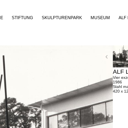
E
STIFTUNG
SKULPTURENPARK
MUSEUM
ALF
ALF 
Vier exz
1986
Stahl m
420 x 1