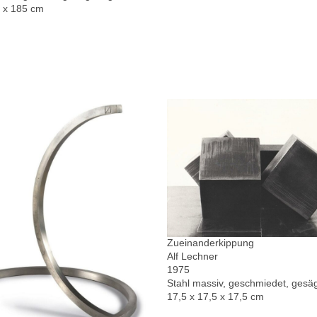
0 x 185 cm
Zueinanderkippung
Alf Lechner
1975
Stahl massiv, geschmiedet, gesä
17,5 x 17,5 x 17,5 cm