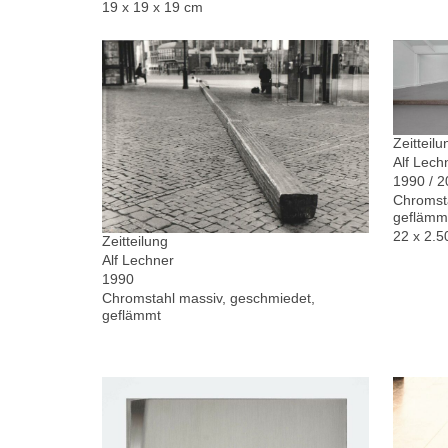
19 x 19 x 19 cm
Zeitteilu
Alf Lech
1990 / 
Chromsta
geflämm
22 x 2.5
Zeitteilung
Alf Lechner
1990
Chromstahl massiv, geschmiedet,
geflämmt