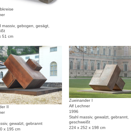
bkreise
ner
l massiv, gebogen, gesägt,
ißt
x 51 cm
Zueinander I
Alf Lechner
er II
1996
ner
Stahl massiv, gewalzt, gebrannt,
geschweißt
ssiv, gewalzt, gebrannt
224 x 252 x 198 cm
30 x 195 cm