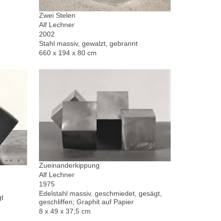
Zwei Stelen
Alf Lechner
2002
Stahl massiv, gewalzt, gebrannt
660 x 194 x 80 cm
Zueinanderkippung
Alf Lechner
1975
Edelstahl massiv, geschmiedet, gesägt,
gt
geschliffen; Graphit auf Papier
8 x 49 x 37,5 cm