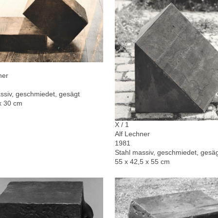
ner
ssiv, geschmiedet, gesägt
x 30 cm
X / 1
Alf Lechner
1981
Stahl massiv, geschmiedet, gesä
55 x 42,5 x 55 cm