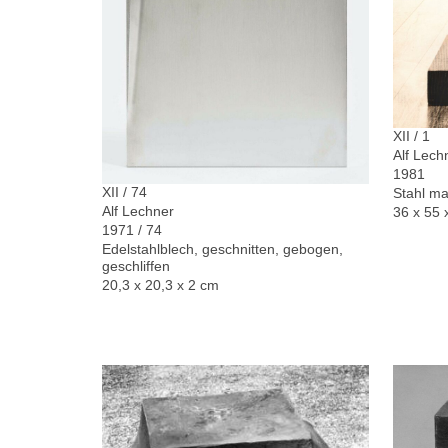
XII / 1
Alf Lech
1981
XII / 74
Stahl ma
Alf Lechner
36 x 55 
1971 / 74
Edelstahlblech, geschnitten, gebogen,
geschliffen
20,3 x 20,3 x 2 cm