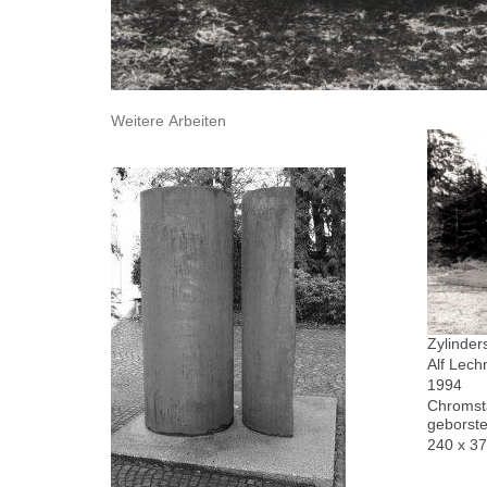
Weitere Arbeiten
Zylinder
Alf Lech
1994
Chromsta
geborste
240 x 3