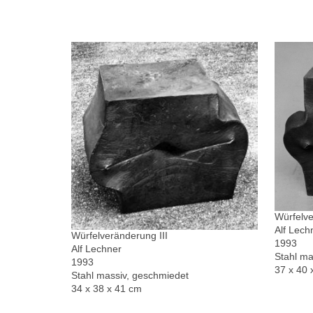
Würfelve
Alf Lech
Würfelveränderung III
1993
Alf Lechner
Stahl ma
1993
37 x 40 
Stahl massiv, geschmiedet
34 x 38 x 41 cm