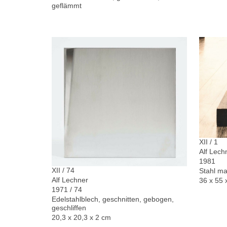
geflämmt
XII / 1
Alf Lech
1981
XII / 74
Stahl ma
Alf Lechner
36 x 55 
1971 / 74
Edelstahlblech, geschnitten, gebogen,
geschliffen
20,3 x 20,3 x 2 cm