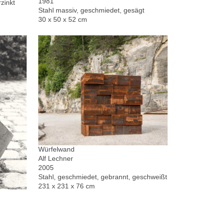
1981
zinkt
Stahl massiv, geschmiedet, gesägt
30 x 50 x 52 cm
Würfelwand
Alf Lechner
2005
Stahl, geschmiedet, gebrannt, geschweißt
231 x 231 x 76 cm