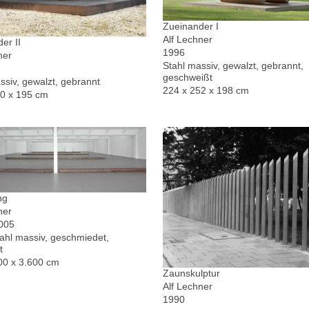
Zueinander I
Alf Lechner
er II
1996
ner
Stahl massiv, gewalzt, gebrannt,
geschweißt
ssiv, gewalzt, gebrannt
224 x 252 x 198 cm
30 x 195 cm
ng
ner
2005
hl massiv, geschmiedet,
t
00 x 3.600 cm
Zaunskulptur
Alf Lechner
1990