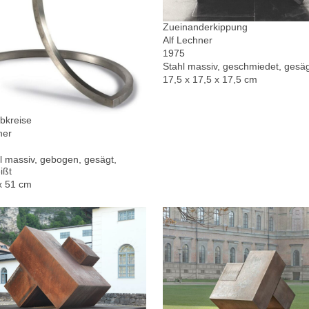
Zueinanderkippung
Alf Lechner
1975
Stahl massiv, geschmiedet, gesä
17,5 x 17,5 x 17,5 cm
bkreise
ner
l massiv, gebogen, gesägt,
ißt
x 51 cm