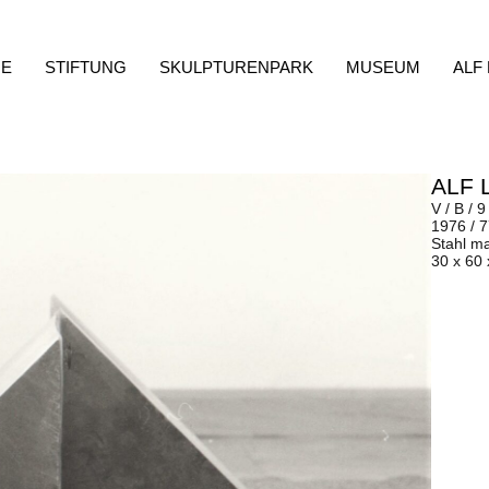
E
STIFTUNG
SKULPTURENPARK
MUSEUM
ALF
ALF 
V / B / 9
1976 / 
Stahl m
30 x 60