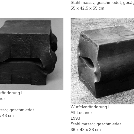
Stahl massiv, geschmiedet, gesä
55 x 42,5 x 55 cm
ränderung II
ner
Würfelveränderung I
ssiv, geschmiedet
Alf Lechner
x 43 cm
1993
Stahl massiv, geschmiedet
36 x 43 x 38 cm