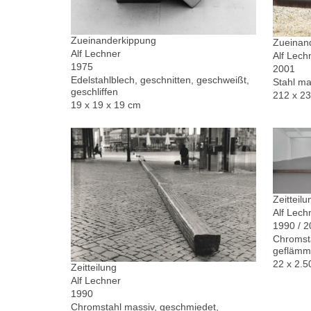
Zueinanderkippung
Zueinand
Alf Lechner
Alf Lech
1975
2001
Edelstahlblech, geschnitten, geschweißt,
Stahl ma
geschliffen
212 x 2
19 x 19 x 19 cm
Zeitteilu
Alf Lech
1990 / 
Chromsta
geflämm
22 x 2.5
Zeitteilung
Alf Lechner
1990
Chromstahl massiv, geschmiedet,