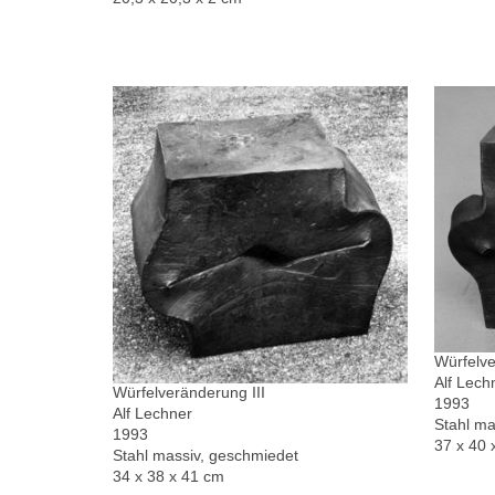
Würfelve
Alf Lech
Würfelveränderung III
1993
Alf Lechner
Stahl ma
1993
37 x 40 
Stahl massiv, geschmiedet
34 x 38 x 41 cm