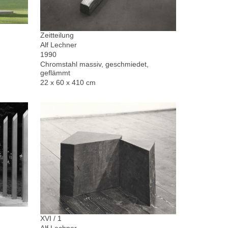
Zeitteilung
Alf Lechner
1990
Chromstahl massiv, geschmiedet,
geflämmt
22 x 60 x 410 cm
XVI / 1
Alf Lechner