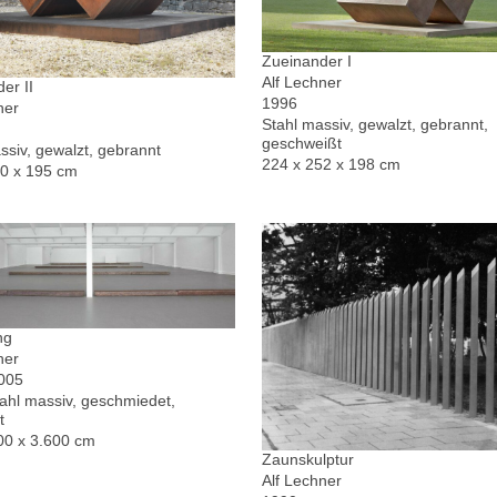
Zueinander I
Alf Lechner
er II
1996
ner
Stahl massiv, gewalzt, gebrannt,
geschweißt
ssiv, gewalzt, gebrannt
224 x 252 x 198 cm
30 x 195 cm
ng
ner
2005
hl massiv, geschmiedet,
t
00 x 3.600 cm
Zaunskulptur
Alf Lechner