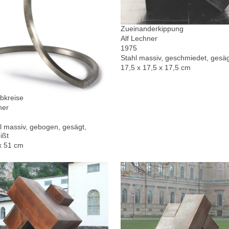
Zueinanderkippung
Alf Lechner
1975
Stahl massiv, geschmiedet, gesä
17,5 x 17,5 x 17,5 cm
bkreise
ner
l massiv, gebogen, gesägt,
ißt
x 51 cm