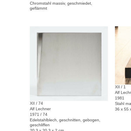
Chromstahl massiv, geschmiedet,
geflämmt
XII / 1
Alf Lech
1981
XII / 74
Stahl ma
Alf Lechner
36 x 55 
1971 / 74
Edelstahlblech, geschnitten, gebogen,
geschliffen
20,3 x 20,3 x 2 cm