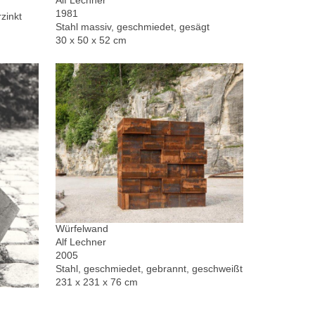
1981
zinkt
Stahl massiv, geschmiedet, gesägt
30 x 50 x 52 cm
Würfelwand
Alf Lechner
2005
Stahl, geschmiedet, gebrannt, geschweißt
231 x 231 x 76 cm