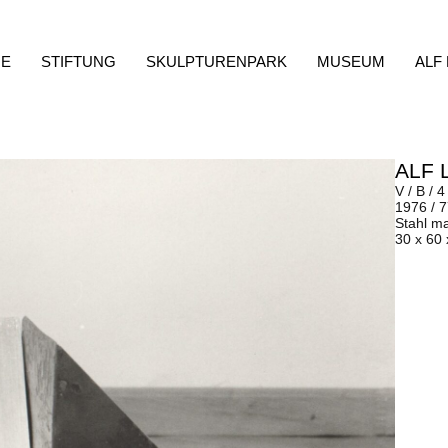
E
STIFTUNG
SKULPTURENPARK
MUSEUM
ALF
ALF 
V / B / 4
1976 / 
Stahl m
30 x 60