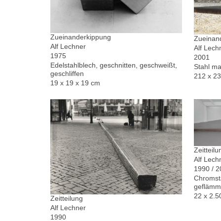
Zueinanderkippung
Zueinand
Alf Lechner
Alf Lech
1975
2001
Edelstahlblech, geschnitten, geschweißt,
Stahl ma
geschliffen
212 x 2
19 x 19 x 19 cm
Zeitteilu
Alf Lech
1990 / 
Chromsta
geflämm
22 x 2.5
Zeitteilung
Alf Lechner
1990