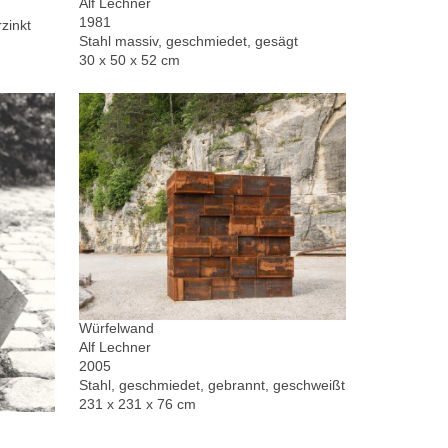
Alf Lechner
1981
zinkt
Stahl massiv, geschmiedet, gesägt
30 x 50 x 52 cm
Würfelwand
Alf Lechner
2005
Stahl, geschmiedet, gebrannt, geschweißt
231 x 231 x 76 cm