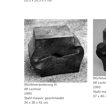
20,3 x 20,3 x 2 cm
Würfelve
Alf Lech
Würfelveränderung III
1993
Alf Lechner
Stahl ma
1993
37 x 40 
Stahl massiv, geschmiedet
34 x 38 x 41 cm