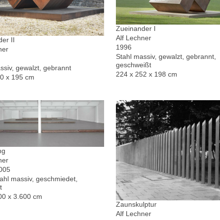
Zueinander I
Alf Lechner
er II
1996
ner
Stahl massiv, gewalzt, gebrannt,
geschweißt
ssiv, gewalzt, gebrannt
224 x 252 x 198 cm
30 x 195 cm
ng
ner
2005
hl massiv, geschmiedet,
t
00 x 3.600 cm
Zaunskulptur
Alf Lechner