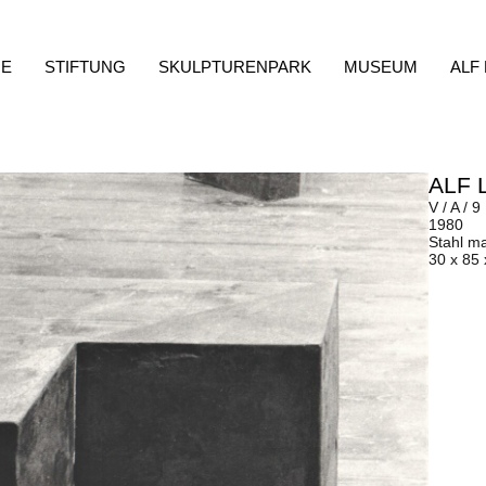
E
STIFTUNG
SKULPTURENPARK
MUSEUM
ALF
ALF 
V / A / 9
1980
Stahl m
30 x 85