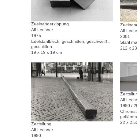
Zueinanderkippung
Zueinand
Alf Lechner
Alf Lech
1975
2001
Edelstahlblech, geschnitten, geschweißt,
Stahl ma
geschliffen
212 x 2
19 x 19 x 19 cm
Zeitteilu
Alf Lech
1990 / 
Chromsta
geflämm
22 x 2.5
Zeitteilung
Alf Lechner
1990