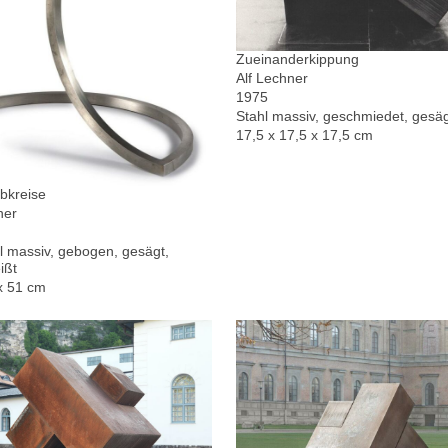
Zueinanderkippung
Alf Lechner
1975
Stahl massiv, geschmiedet, gesä
17,5 x 17,5 x 17,5 cm
bkreise
ner
l massiv, gebogen, gesägt,
ißt
x 51 cm