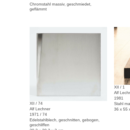
Chromstahl massiv, geschmiedet,
geflämmt
XII / 1
Alf Lech
1981
XII / 74
Stahl ma
Alf Lechner
36 x 55 
1971 / 74
Edelstahlblech, geschnitten, gebogen,
geschliffen