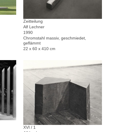
Zeitteilung
Alf Lechner
1990
Chromstahl massiv, geschmiedet,
geflämmt
22 x 60 x 410 cm
XVI / 1