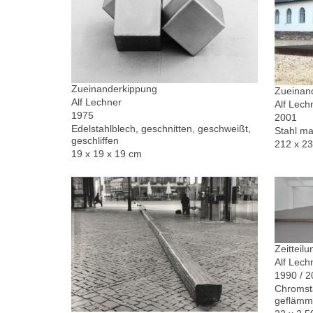
Zueinanderkippung
Zueinand
Alf Lechner
Alf Lech
1975
2001
Edelstahlblech, geschnitten, geschweißt,
Stahl ma
geschliffen
212 x 2
19 x 19 x 19 cm
Zeitteilu
Alf Lech
1990 / 
Chromsta
geflämm