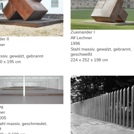
Zueinander I
Alf Lechner
er II
1996
ner
Stahl massiv, gewalzt, gebrannt,
geschweißt
ssiv, gewalzt, gebrannt
224 x 252 x 198 cm
30 x 195 cm
ng
ner
2005
hl massiv, geschmiedet,
t