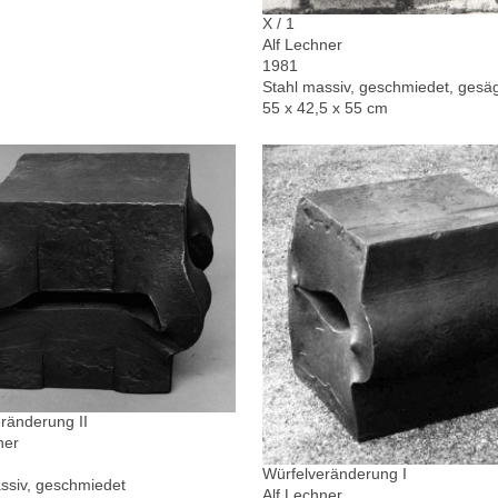
X / 1
Alf Lechner
1981
Stahl massiv, geschmiedet, gesä
55 x 42,5 x 55 cm
ränderung II
ner
Würfelveränderung I
ssiv, geschmiedet
Alf Lechner