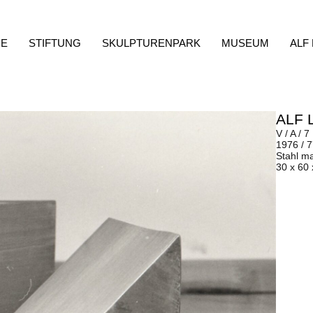
E
STIFTUNG
SKULPTURENPARK
MUSEUM
ALF
ALF 
V / A / 7
1976 / 
Stahl m
30 x 60