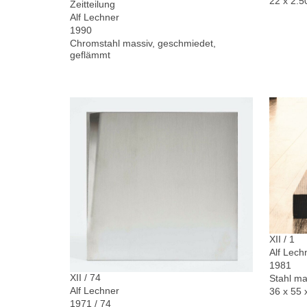
22 x 2.5
Zeitteilung
Alf Lechner
1990
Chromstahl massiv, geschmiedet,
geflämmt
XII / 1
Alf Lech
1981
XII / 74
Stahl ma
Alf Lechner
36 x 55 
1971 / 74