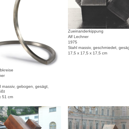
Zueinanderkippung
Alf Lechner
1975
Stahl massiv, geschmiedet, gesä
17,5 x 17,5 x 17,5 cm
bkreise
ner
l massiv, gebogen, gesägt,
ißt
x 51 cm