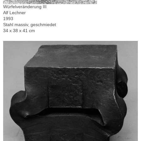
Würfelveränderung III
Alf Lechner
1993
Stahl massiv, geschmiedet
34 x 38 x 41 cm