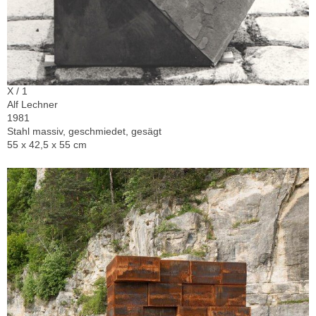
X / 1
Alf Lechner
1981
Stahl massiv, geschmiedet, gesägt
55 x 42,5 x 55 cm