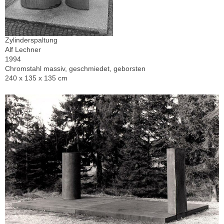
Zylinderspaltung
Alf Lechner
1994
Chromstahl massiv, geschmiedet, geborsten
240 x 135 x 135 cm