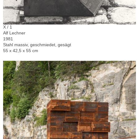
X / 1
Alf Lechner
1981
Stahl massiv, geschmiedet, gesägt
55 x 42,5 x 55 cm