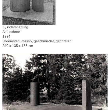
Zylinderspaltung
Alf Lechner
1994
Chromstahl massiv, geschmiedet, geborsten
240 x 135 x 135 cm