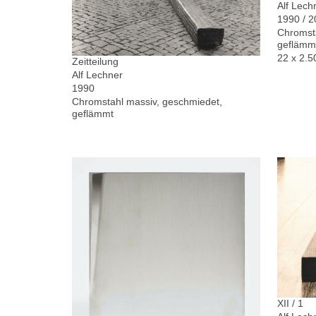
Alf Lech
1990 / 
Chromsta
geflämm
22 x 2.5
Zeitteilung
Alf Lechner
1990
Chromstahl massiv, geschmiedet,
geflämmt
XII / 1