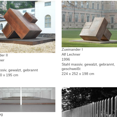
Zueinander I
Alf Lechner
er II
1996
ner
Stahl massiv, gewalzt, gebrannt,
geschweißt
ssiv, gewalzt, gebrannt
224 x 252 x 198 cm
30 x 195 cm
ng