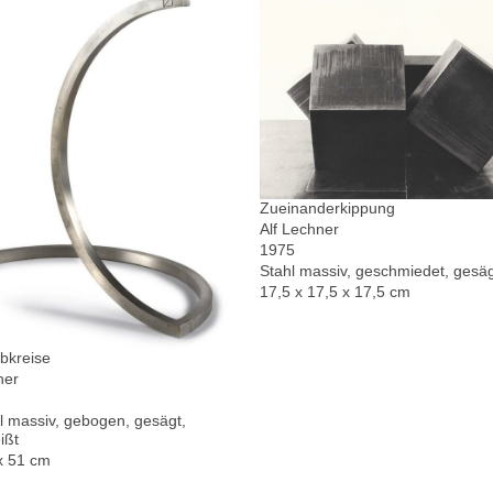
Zueinanderkippung
Alf Lechner
1975
Stahl massiv, geschmiedet, gesä
17,5 x 17,5 x 17,5 cm
bkreise
ner
l massiv, gebogen, gesägt,
ißt
x 51 cm