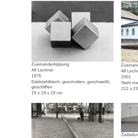
Zueinanderkippung
Zueinand
Alf Lechner
Alf Lech
1975
2001
Edelstahlblech, geschnitten, geschweißt,
Stahl ma
geschliffen
212 x 2
19 x 19 x 19 cm
Zeitteilu