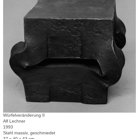
Würfelveränderung II
Alf Lechner
1993
Stahl massiv, geschmiedet
37 x 40 x 43 cm