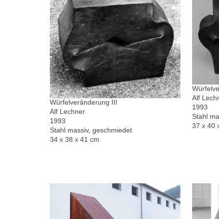
Würfelve
Alf Lech
Würfelveränderung III
1993
Alf Lechner
Stahl ma
1993
37 x 40 
Stahl massiv, geschmiedet
34 x 38 x 41 cm