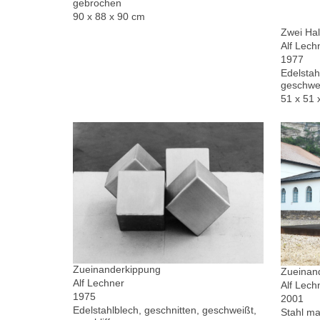
gebrochen
90 x 88 x 90 cm
Zwei Hal
Alf Lech
1977
Edelstah
geschwe
51 x 51 
Zueinanderkippung
Zueinand
Alf Lechner
Alf Lech
1975
2001
Edelstahlblech, geschnitten, geschweißt,
Stahl ma