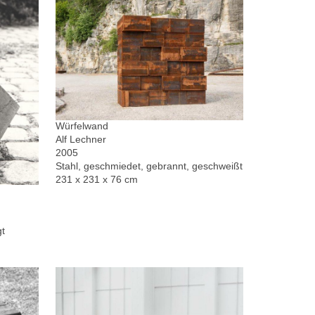
Würfelwand
Alf Lechner
2005
Stahl, geschmiedet, gebrannt, geschweißt
231 x 231 x 76 cm
gt