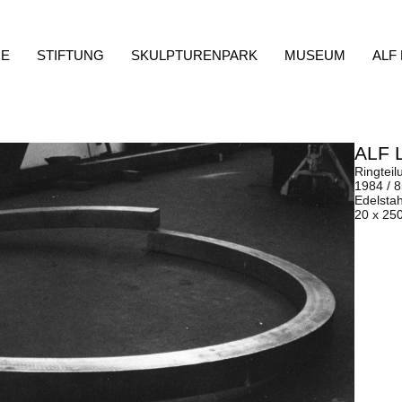
E
STIFTUNG
SKULPTURENPARK
MUSEUM
ALF
ALF 
Ringteil
1984 / 
Edelstah
20 x 25