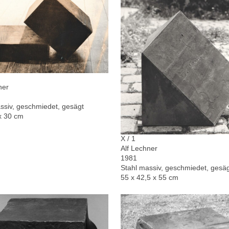
ner
ssiv, geschmiedet, gesägt
x 30 cm
X / 1
Alf Lechner
1981
Stahl massiv, geschmiedet, gesä
55 x 42,5 x 55 cm