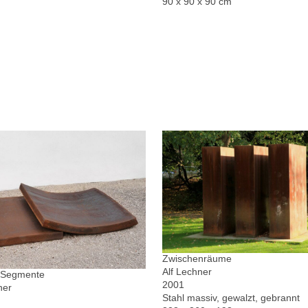
90 x 90 x 90 cm
Zwischenräume
Alf Lechner
r Segmente
2001
ner
Stahl massiv, gewalzt, gebrannt