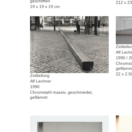
geschliffen
212 x 2
19 x 19 x 19 cm
Zeitteilu
Alf Lech
1990 / 
Chromsta
geflämm
22 x 2.5
Zeitteilung
Alf Lechner
1990
Chromstahl massiv, geschmiedet,
geflämmt