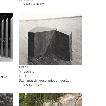
22 x 60 x 410 cm
XVI / 1
Alf Lechner
1981
zinkt
Stahl massiv, geschmiedet, gesägt
30 x 50 x 52 cm