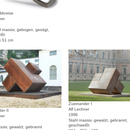
bkreise
ner
l massiv, gebogen, gesägt,
ißt
x 51 cm
Zueinander I
Alf Lechner
er II
1996
ner
Stahl massiv, gewalzt, gebrannt,
geschweißt
ssiv, gewalzt, gebrannt