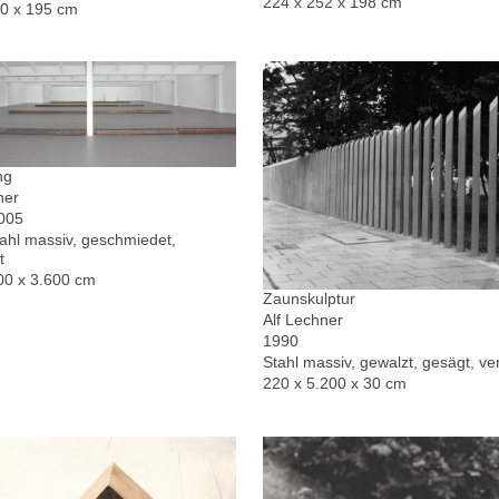
224 x 252 x 198 cm
30 x 195 cm
ng
ner
2005
hl massiv, geschmiedet,
t
00 x 3.600 cm
Zaunskulptur
Alf Lechner
1990
Stahl massiv, gewalzt, gesägt, ver
220 x 5.200 x 30 cm