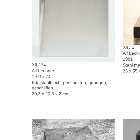
XII / 1
Alf Lech
1981
XII / 74
Stahl ma
Alf Lechner
36 x 55 
1971 / 74
Edelstahlblech, geschnitten, gebogen,
geschliffen
20,3 x 20,3 x 2 cm