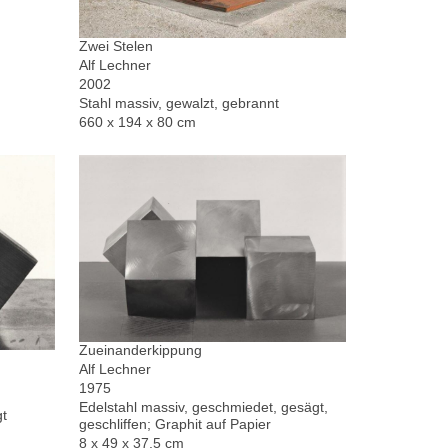
Zwei Stelen
Alf Lechner
2002
Stahl massiv, gewalzt, gebrannt
660 x 194 x 80 cm
Zueinanderkippung
Alf Lechner
1975
Edelstahl massiv, geschmiedet, gesägt,
gt
geschliffen; Graphit auf Papier
8 x 49 x 37,5 cm