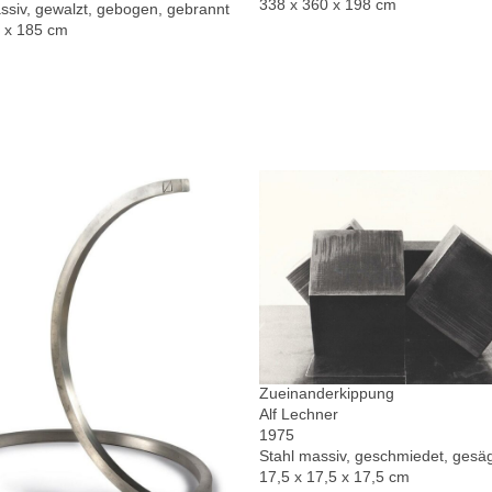
338 x 360 x 198 cm
ssiv, gewalzt, gebogen, gebrannt
0 x 185 cm
Zueinanderkippung
Alf Lechner
1975
Stahl massiv, geschmiedet, gesä
17,5 x 17,5 x 17,5 cm