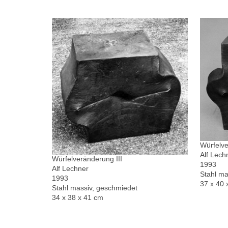
Würfelve
Alf Lech
Würfelveränderung III
1993
Alf Lechner
Stahl ma
1993
37 x 40 
Stahl massiv, geschmiedet
34 x 38 x 41 cm