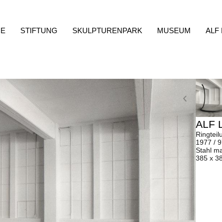
E
STIFTUNG
SKULPTURENPARK
MUSEUM
ALF
ALF 
Ringteil
1977 / 
Stahl ma
385 x 3