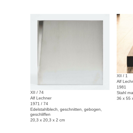
XII / 1
Alf Lech
1981
XII / 74
Stahl ma
Alf Lechner
36 x 55 
1971 / 74
Edelstahlblech, geschnitten, gebogen,
geschliffen
20,3 x 20,3 x 2 cm