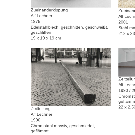
Zueinanderkippung
Zueinand
Alf Lechner
Alf Lech
1975
2001
Edelstahlblech, geschnitten, geschweißt,
Stahl ma
geschliffen
212 x 2
19 x 19 x 19 cm
Zeitteilu
Alf Lech
1990 / 
Chromsta
geflämm
22 x 2.5
Zeitteilung
Alf Lechner
1990
Chromstahl massiv, geschmiedet,
geflämmt