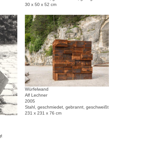
30 x 50 x 52 cm
Würfelwand
Alf Lechner
2005
Stahl, geschmiedet, gebrannt, geschweißt
231 x 231 x 76 cm
gt