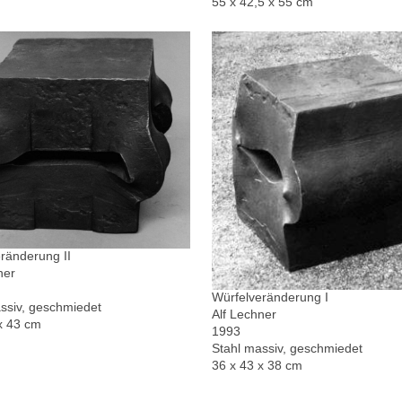
55 x 42,5 x 55 cm
ränderung II
ner
Würfelveränderung I
ssiv, geschmiedet
Alf Lechner
x 43 cm
1993
Stahl massiv, geschmiedet
36 x 43 x 38 cm