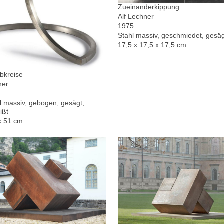
Zueinanderkippung
Alf Lechner
1975
Stahl massiv, geschmiedet, gesä
17,5 x 17,5 x 17,5 cm
bkreise
ner
l massiv, gebogen, gesägt,
ißt
x 51 cm