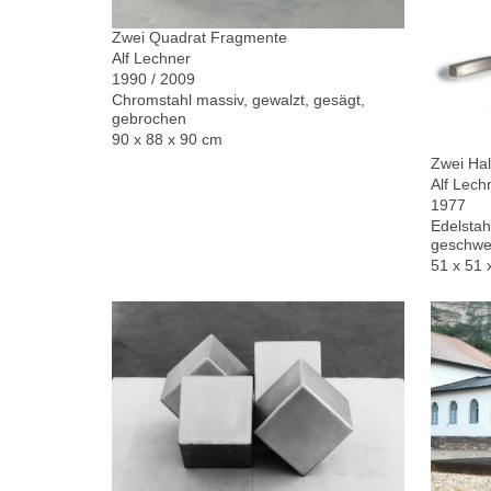
Zwei Quadrat Fragmente
Alf Lechner
1990 / 2009
Chromstahl massiv, gewalzt, gesägt,
gebrochen
90 x 88 x 90 cm
Zwei Hal
Alf Lech
1977
Edelstah
geschwe
51 x 51 