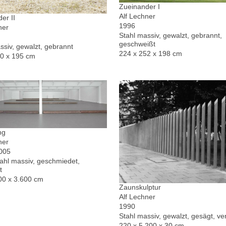
Zueinander I
Alf Lechner
er II
1996
ner
Stahl massiv, gewalzt, gebrannt,
geschweißt
ssiv, gewalzt, gebrannt
224 x 252 x 198 cm
30 x 195 cm
ng
ner
2005
hl massiv, geschmiedet,
t
00 x 3.600 cm
Zaunskulptur
Alf Lechner
1990
Stahl massiv, gewalzt, gesägt, ver
220 x 5.200 x 30 cm