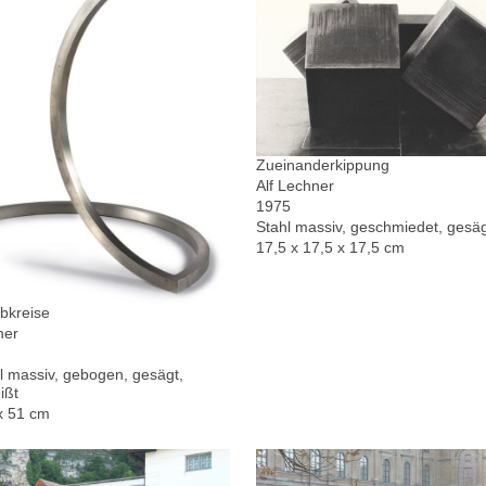
Zueinanderkippung
Alf Lechner
1975
Stahl massiv, geschmiedet, gesä
17,5 x 17,5 x 17,5 cm
bkreise
ner
l massiv, gebogen, gesägt,
ißt
x 51 cm