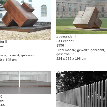
Zueinander I
Alf Lechner
er II
1996
ner
Stahl massiv, gewalzt, gebrannt,
geschweißt
ssiv, gewalzt, gebrannt
224 x 252 x 198 cm
30 x 195 cm
ng
ner
2005