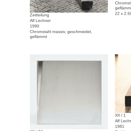
Chromsta
geflämm
22 x 2.5
Zeitteilung
Alf Lechner
1990
Chromstahl massiv, geschmiedet,
geflämmt
XII / 1
Alf Lech
1981