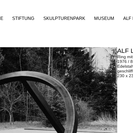
E
STIFTUNG
SKULPTURENPARK
MUSEUM
ALF
ALF 
Ring mit
1976 / 
Edelsta
geschlif
230 x 2