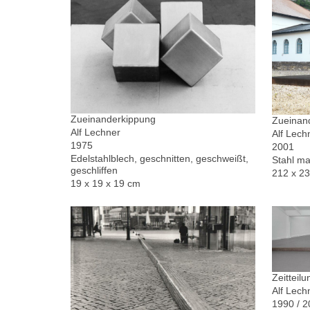
Zueinanderkippung
Zueinand
Alf Lechner
Alf Lech
1975
2001
Edelstahlblech, geschnitten, geschweißt,
Stahl ma
geschliffen
212 x 2
19 x 19 x 19 cm
Zeitteilu
Alf Lech
1990 / 