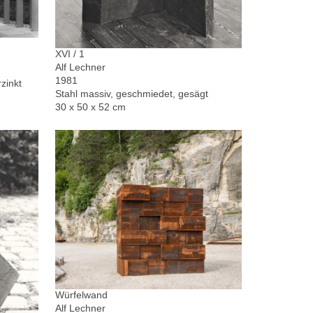
XVI / 1
Alf Lechner
1981
zinkt
Stahl massiv, geschmiedet, gesägt
30 x 50 x 52 cm
Würfelwand
Alf Lechner