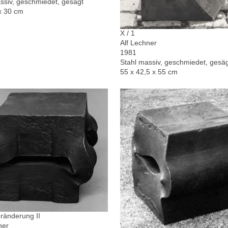
ssiv, geschmiedet, gesägt
x 30 cm
X / 1
Alf Lechner
1981
Stahl massiv, geschmiedet, gesä
55 x 42,5 x 55 cm
ränderung II
ner