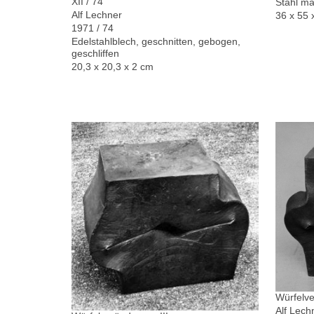
XII / 74
Stahl ma
Alf Lechner
36 x 55 
1971 / 74
Edelstahlblech, geschnitten, gebogen,
geschliffen
20,3 x 20,3 x 2 cm
Würfelve
Alf Lech