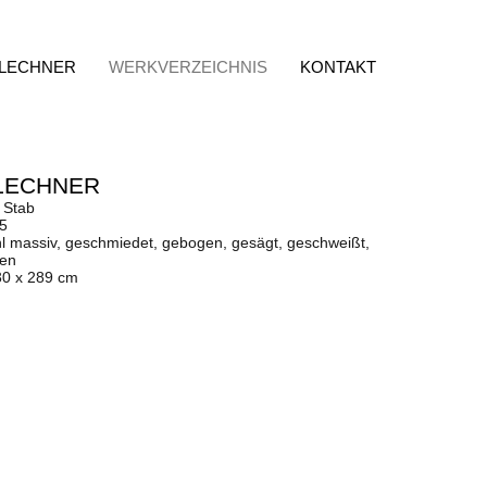
 LECHNER
WERKVERZEICHNIS
KONTAKT
LECHNER
 Stab
85
hl massiv, geschmiedet, gebogen, gesägt, geschweißt,
fen
30 x 289 cm