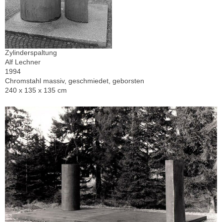
Zylinderspaltung
Alf Lechner
1994
Chromstahl massiv, geschmiedet, geborsten
240 x 135 x 135 cm