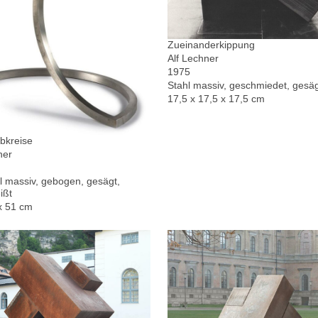
Zueinanderkippung
Alf Lechner
1975
Stahl massiv, geschmiedet, gesä
17,5 x 17,5 x 17,5 cm
bkreise
ner
l massiv, gebogen, gesägt,
ißt
x 51 cm