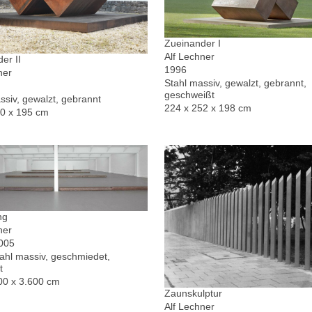
Zueinander I
Alf Lechner
er II
1996
ner
Stahl massiv, gewalzt, gebrannt,
geschweißt
ssiv, gewalzt, gebrannt
224 x 252 x 198 cm
30 x 195 cm
ng
ner
2005
hl massiv, geschmiedet,
t
00 x 3.600 cm
Zaunskulptur
Alf Lechner