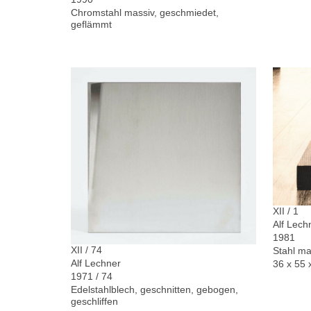
Chromstahl massiv, geschmiedet,
geflämmt
XII / 1
Alf Lech
1981
XII / 74
Stahl ma
Alf Lechner
36 x 55 
1971 / 74
Edelstahlblech, geschnitten, gebogen,
geschliffen