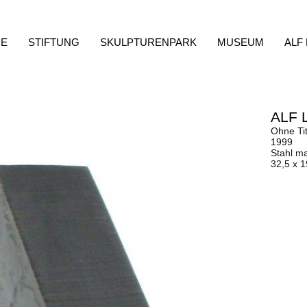
E
STIFTUNG
SKULPTURENPARK
MUSEUM
ALF
ALF 
Ohne Tit
1999
Stahl m
32,5 x 1