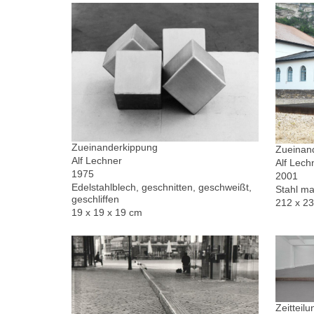
Zueinanderkippung
Zueinand
Alf Lechner
Alf Lech
1975
2001
Edelstahlblech, geschnitten, geschweißt,
Stahl ma
geschliffen
212 x 2
19 x 19 x 19 cm
Zeitteilu