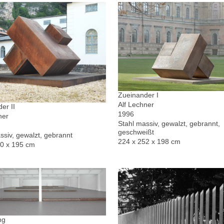
Zueinander I
Alf Lechner
er II
1996
ner
Stahl massiv, gewalzt, gebrannt,
geschweißt
ssiv, gewalzt, gebrannt
224 x 252 x 198 cm
30 x 195 cm
ng