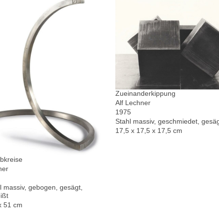
Zueinanderkippung
Alf Lechner
1975
Stahl massiv, geschmiedet, gesä
17,5 x 17,5 x 17,5 cm
bkreise
ner
l massiv, gebogen, gesägt,
ißt
x 51 cm