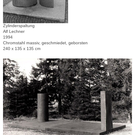
Zylinderspaltung
Alf Lechner
1994
Chromstahl massiv, geschmiedet, geborsten
240 x 135 x 135 cm