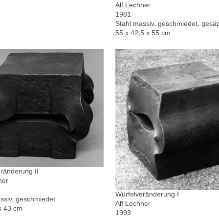
Alf Lechner
1981
Stahl massiv, geschmiedet, gesä
55 x 42,5 x 55 cm
ränderung II
ner
Würfelveränderung I
ssiv, geschmiedet
Alf Lechner
x 43 cm
1993