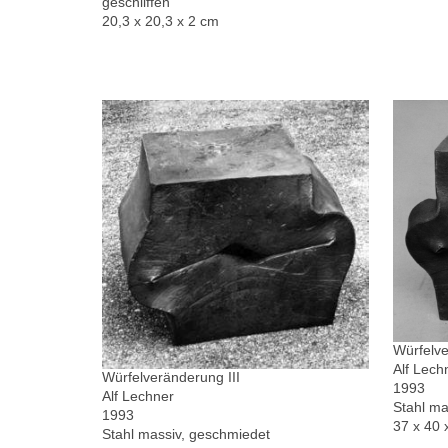
geschliffen
20,3 x 20,3 x 2 cm
Würfelve
Alf Lech
Würfelveränderung III
1993
Alf Lechner
Stahl ma
1993
37 x 40 
Stahl massiv, geschmiedet