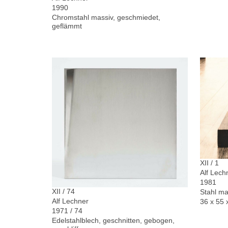
1990
Chromstahl massiv, geschmiedet,
geflämmt
XII / 1
Alf Lech
1981
XII / 74
Stahl ma
Alf Lechner
36 x 55 
1971 / 74
Edelstahlblech, geschnitten, gebogen,