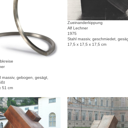
Zueinanderkippung
Alf Lechner
1975
Stahl massiv, geschmiedet, gesä
17,5 x 17,5 x 17,5 cm
bkreise
ner
l massiv, gebogen, gesägt,
ißt
x 51 cm