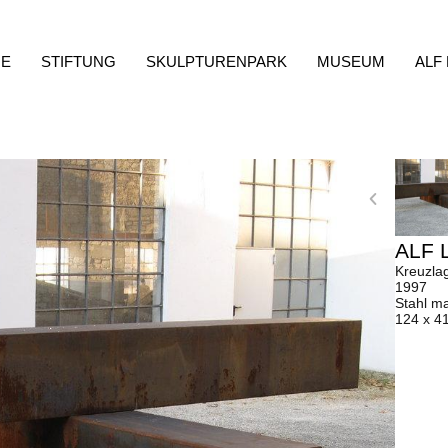
E
STIFTUNG
SKULPTURENPARK
MUSEUM
ALF
ALF 
Kreuzla
1997
Stahl ma
124 x 4