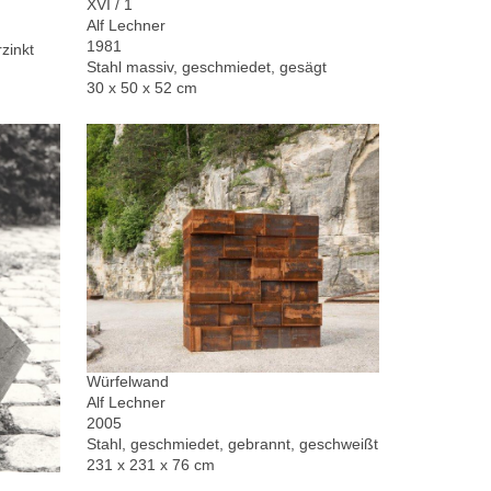
XVI / 1
Alf Lechner
1981
zinkt
Stahl massiv, geschmiedet, gesägt
30 x 50 x 52 cm
Würfelwand
Alf Lechner
2005
Stahl, geschmiedet, gebrannt, geschweißt
231 x 231 x 76 cm