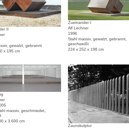
Zueinander I
Alf Lechner
er II
1996
ner
Stahl massiv, gewalzt, gebrannt,
geschweißt
ssiv, gewalzt, gebrannt
224 x 252 x 198 cm
30 x 195 cm
ng
ner
2005
hl massiv, geschmiedet,
t
00 x 3.600 cm
Zaunskulptur