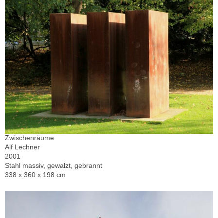
Zwischenräume
Alf Lechner
2001
Stahl massiv, gewalzt, gebrannt
338 x 360 x 198 cm