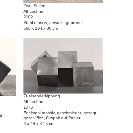
Zwei Stelen
Alf Lechner
2002
Stahl massiv, gewalzt, gebrannt
660 x 194 x 80 cm
Zueinanderkippung
Alf Lechner
1975
Edelstahl massiv, geschmiedet, gesägt,
gt
geschliffen; Graphit auf Papier
8 x 49 x 37,5 cm