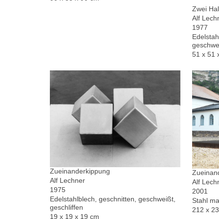
Zwei Hal
Alf Lech
1977
Edelstah
geschwe
51 x 51 
Zueinanderkippung
Zueinand
Alf Lechner
Alf Lech
1975
2001
Edelstahlblech, geschnitten, geschweißt,
Stahl ma
geschliffen
212 x 2
19 x 19 x 19 cm