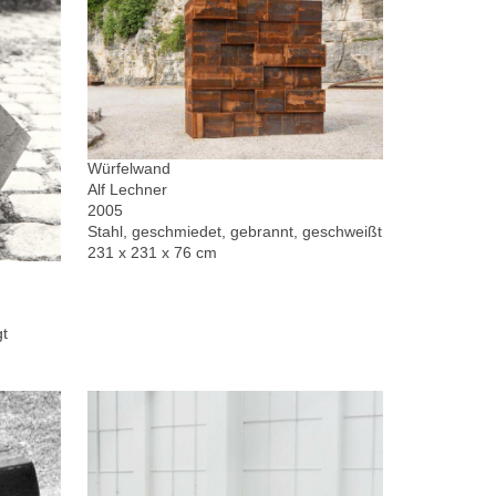
Würfelwand
Alf Lechner
2005
Stahl, geschmiedet, gebrannt, geschweißt
231 x 231 x 76 cm
gt