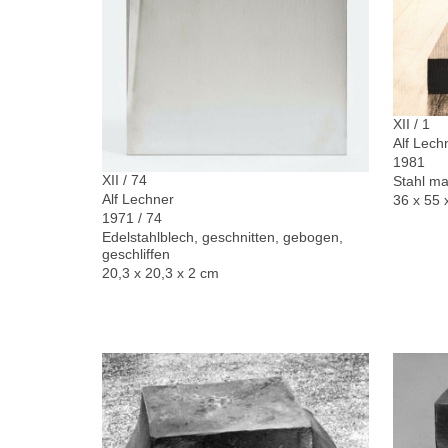
XII / 1
Alf Lech
1981
XII / 74
Stahl ma
Alf Lechner
36 x 55 
1971 / 74
Edelstahlblech, geschnitten, gebogen,
geschliffen
20,3 x 20,3 x 2 cm