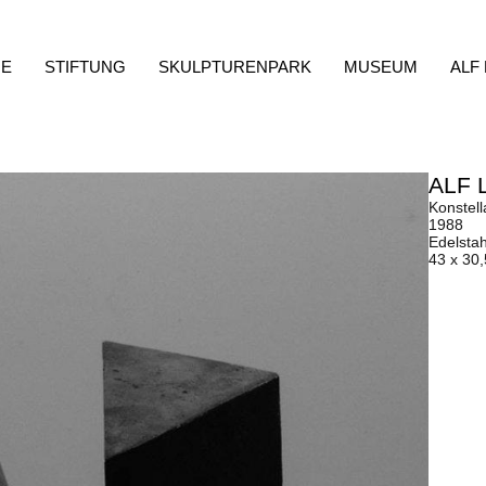
E
STIFTUNG
SKULPTURENPARK
MUSEUM
ALF
ALF 
Konstell
1988
Edelstah
43 x 30