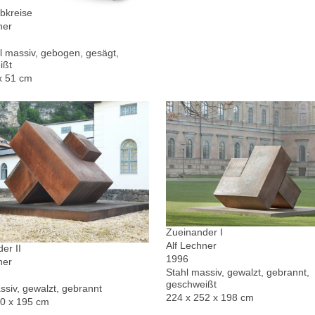
bkreise
ner
l massiv, gebogen, gesägt,
ißt
x 51 cm
Zueinander I
Alf Lechner
er II
1996
ner
Stahl massiv, gewalzt, gebrannt,
geschweißt
ssiv, gewalzt, gebrannt
224 x 252 x 198 cm
30 x 195 cm