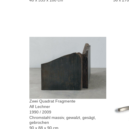
40 x 335 x 180 cm
36 x 27
Zwei Quadrat Fragmente
Alf Lechner
1990 / 2009
Chromstahl massiv, gewalzt, gesägt,
gebrochen
90 x 88 x 90 cm