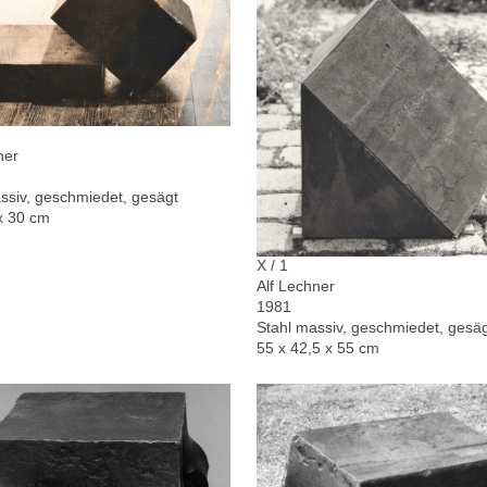
ner
ssiv, geschmiedet, gesägt
x 30 cm
X / 1
Alf Lechner
1981
Stahl massiv, geschmiedet, gesä
55 x 42,5 x 55 cm