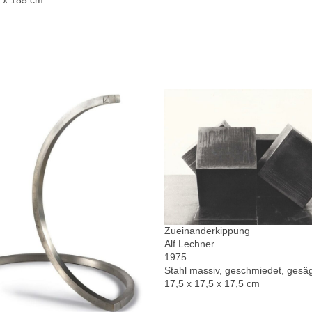
0 x 185 cm
Zueinanderkippung
Alf Lechner
1975
Stahl massiv, geschmiedet, gesä
17,5 x 17,5 x 17,5 cm