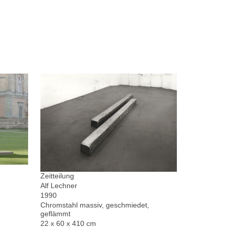
Zeitteilung
Alf Lechner
1990
Chromstahl massiv, geschmiedet,
geflämmt
22 x 60 x 410 cm