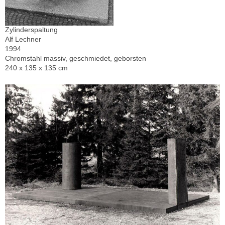
Zylinderspaltung
Alf Lechner
1994
Chromstahl massiv, geschmiedet, geborsten
240 x 135 x 135 cm