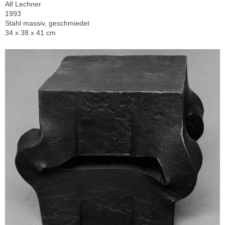
Alf Lechner
1993
Stahl massiv, geschmiedet
34 x 38 x 41 cm