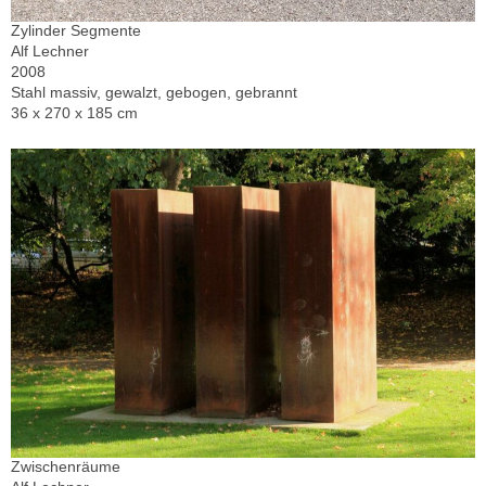
Zylinder Segmente
Alf Lechner
2008
Stahl massiv, gewalzt, gebogen, gebrannt
36 x 270 x 185 cm
Zwischenräume