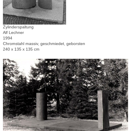
Zylinderspaltung
Alf Lechner
1994
Chromstahl massiv, geschmiedet, geborsten
240 x 135 x 135 cm