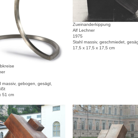
Zueinanderkippung
Alf Lechner
1975
Stahl massiv, geschmiedet, gesä
17,5 x 17,5 x 17,5 cm
bkreise
ner
l massiv, gebogen, gesägt,
ißt
x 51 cm