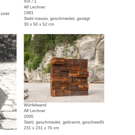
XVI / 1
Alf Lechner
1981
zinkt
Stahl massiv, geschmiedet, gesägt
30 x 50 x 52 cm
Würfelwand
Alf Lechner
2005
Stahl, geschmiedet, gebrannt, geschweißt
231 x 231 x 76 cm