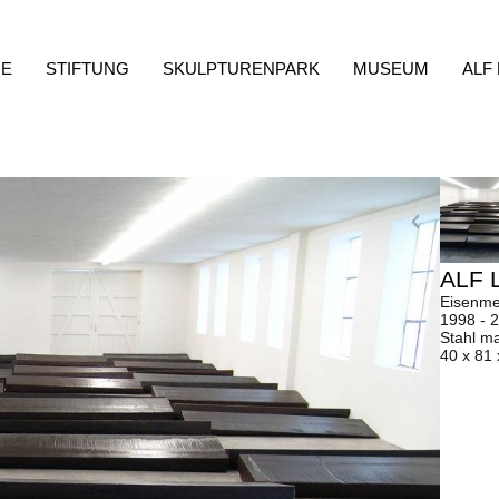
E
STIFTUNG
SKULPTURENPARK
MUSEUM
ALF
ALF 
Eisenme
1998 - 
Stahl ma
40 x 81