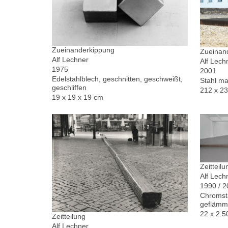
Zueinanderkippung
Zueinand
Alf Lechner
Alf Lech
1975
2001
Edelstahlblech, geschnitten, geschweißt,
Stahl ma
geschliffen
212 x 2
19 x 19 x 19 cm
Zeitteilu
Alf Lech
1990 / 
Chromsta
geflämm
22 x 2.5
Zeitteilung
Alf Lechner