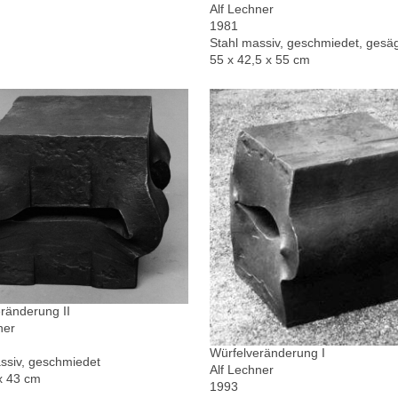
Alf Lechner
1981
Stahl massiv, geschmiedet, gesä
55 x 42,5 x 55 cm
ränderung II
ner
Würfelveränderung I
ssiv, geschmiedet
Alf Lechner
x 43 cm
1993