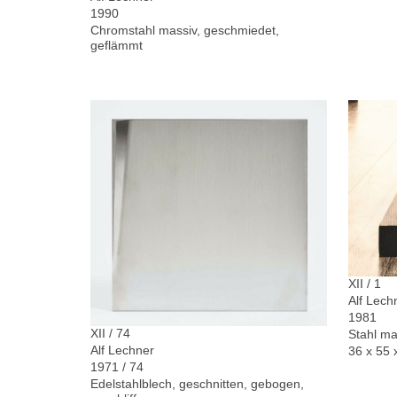
1990
Chromstahl massiv, geschmiedet,
geflämmt
XII / 1
Alf Lech
1981
XII / 74
Stahl ma
Alf Lechner
36 x 55 
1971 / 74
Edelstahlblech, geschnitten, gebogen,