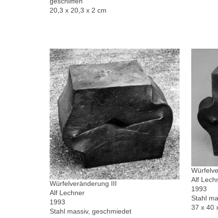
geschliffen
20,3 x 20,3 x 2 cm
Würfelve
Alf Lech
Würfelveränderung III
1993
Alf Lechner
Stahl ma
1993
37 x 40 
Stahl massiv, geschmiedet