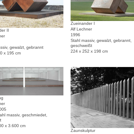
Zueinander I
Alf Lechner
er II
1996
ner
Stahl massiv, gewalzt, gebrannt,
geschweißt
ssiv, gewalzt, gebrannt
224 x 252 x 198 cm
30 x 195 cm
ng
ner
2005
hl massiv, geschmiedet,
t
00 x 3.600 cm
Zaunskulptur