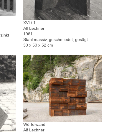
XVI / 1
Alf Lechner
1981
zinkt
Stahl massiv, geschmiedet, gesägt
30 x 50 x 52 cm
Würfelwand
Alf Lechner