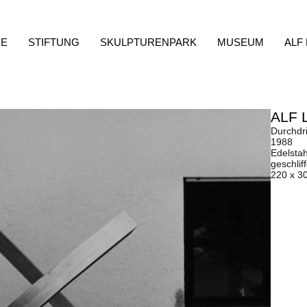
E
STIFTUNG
SKULPTURENPARK
MUSEUM
ALF
ALF 
Durchdr
1988
Edelsta
geschlif
220 x 3