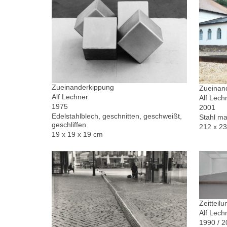
Zueinanderkippung
Zueinand
Alf Lechner
Alf Lech
1975
2001
Edelstahlblech, geschnitten, geschweißt,
Stahl ma
geschliffen
212 x 2
19 x 19 x 19 cm
Zeitteilu
Alf Lech
1990 / 