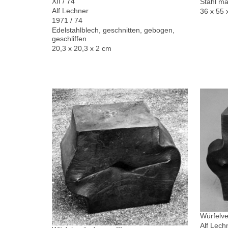
XII / 74
Stahl ma
Alf Lechner
36 x 55 
1971 / 74
Edelstahlblech, geschnitten, gebogen,
geschliffen
20,3 x 20,3 x 2 cm
Würfelve
Alf Lech