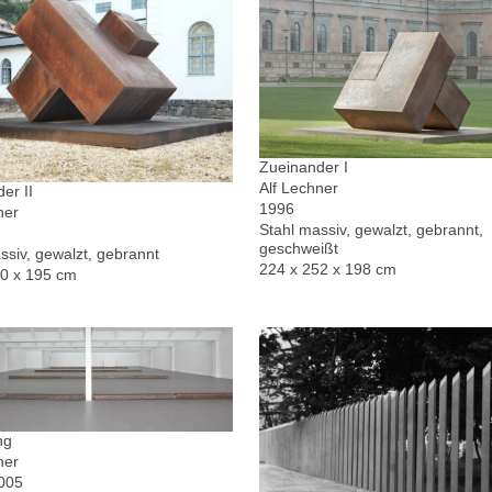
Zueinander I
Alf Lechner
er II
1996
ner
Stahl massiv, gewalzt, gebrannt,
geschweißt
ssiv, gewalzt, gebrannt
224 x 252 x 198 cm
30 x 195 cm
ng
ner
2005