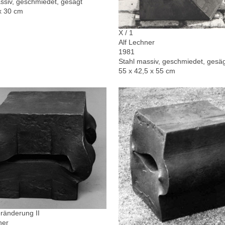
ssiv, geschmiedet, gesägt
x 30 cm
X / 1
Alf Lechner
1981
Stahl massiv, geschmiedet, gesä
55 x 42,5 x 55 cm
ränderung II
ner