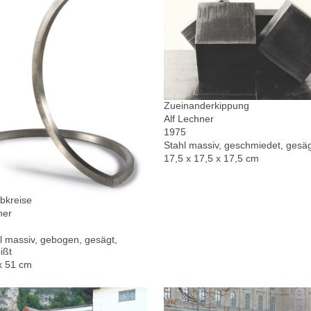
Zueinanderkippung
Alf Lechner
1975
Stahl massiv, geschmiedet, gesä
17,5 x 17,5 x 17,5 cm
bkreise
ner
l massiv, gebogen, gesägt,
ißt
x 51 cm