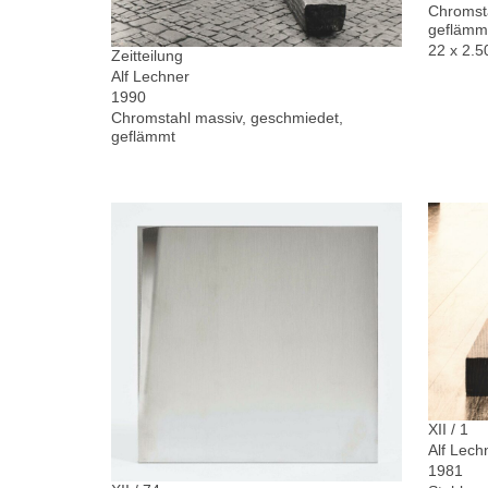
Chromsta
geflämm
22 x 2.5
Zeitteilung
Alf Lechner
1990
Chromstahl massiv, geschmiedet,
geflämmt
XII / 1
Alf Lech
1981