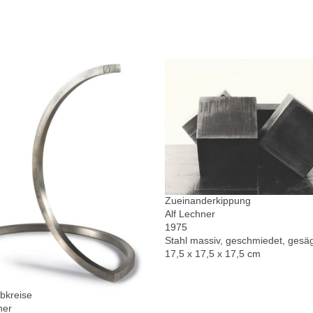
Zueinanderkippung
Alf Lechner
1975
Stahl massiv, geschmiedet, gesä
17,5 x 17,5 x 17,5 cm
bkreise
ner