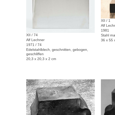
XII / 1
Alf Lech
1981
XII / 74
Stahl ma
Alf Lechner
36 x 55 
1971 / 74
Edelstahlblech, geschnitten, gebogen,
geschliffen
20,3 x 20,3 x 2 cm