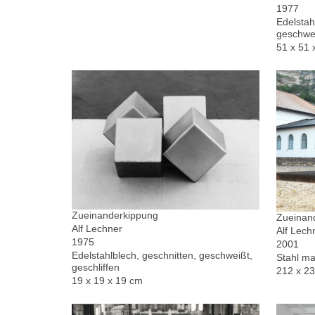
1977
Edelstah
geschwe
51 x 51 
Zueinanderkippung
Zueinand
Alf Lechner
Alf Lech
1975
2001
Edelstahlblech, geschnitten, geschweißt,
Stahl ma
geschliffen
212 x 2
19 x 19 x 19 cm