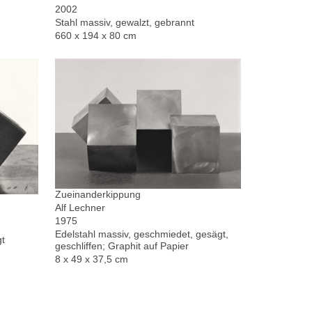
2002
Stahl massiv, gewalzt, gebrannt
660 x 194 x 80 cm
Zueinanderkippung
Alf Lechner
1975
Edelstahl massiv, geschmiedet, gesägt,
gt
geschliffen; Graphit auf Papier
8 x 49 x 37,5 cm