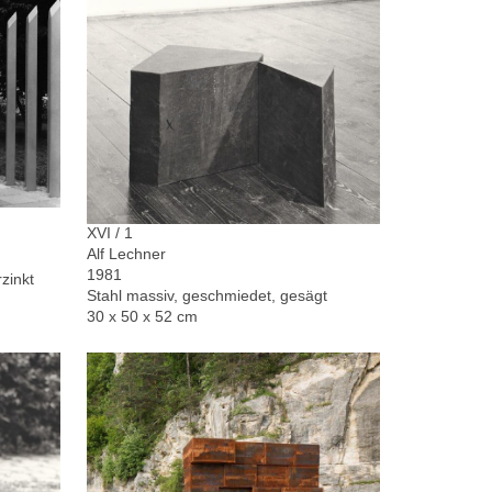
XVI / 1
Alf Lechner
1981
zinkt
Stahl massiv, geschmiedet, gesägt
30 x 50 x 52 cm