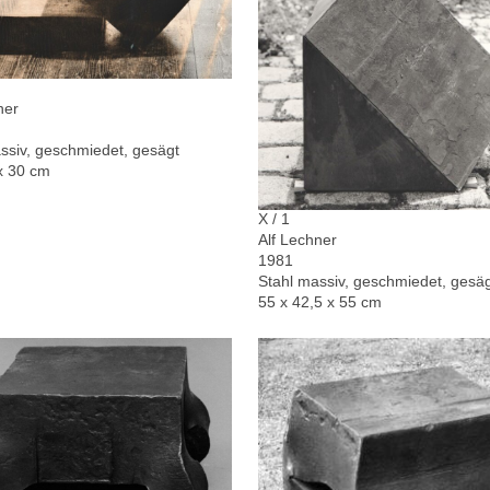
ner
ssiv, geschmiedet, gesägt
x 30 cm
X / 1
Alf Lechner
1981
Stahl massiv, geschmiedet, gesä
55 x 42,5 x 55 cm