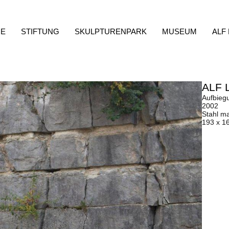
E
STIFTUNG
SKULPTURENPARK
MUSEUM
ALF
ALF 
Aufbiegu
2002
Stahl ma
193 x 1