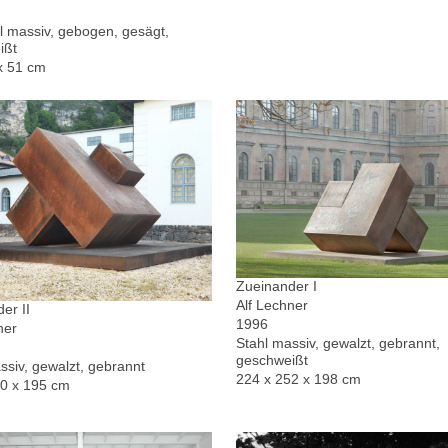
l massiv, gebogen, gesägt,
ißt
x 51 cm
Zueinander I
Alf Lechner
er II
1996
ner
Stahl massiv, gewalzt, gebrannt,
geschweißt
ssiv, gewalzt, gebrannt
224 x 252 x 198 cm
30 x 195 cm