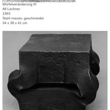
Würfelveränderung III
Alf Lechner
1993
Stahl massiv, geschmiedet
34 x 38 x 41 cm