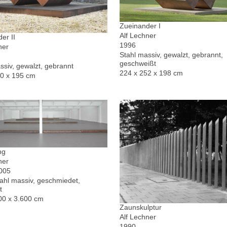
Zueinander I
Alf Lechner
er II
1996
ner
Stahl massiv, gewalzt, gebrannt,
geschweißt
ssiv, gewalzt, gebrannt
224 x 252 x 198 cm
30 x 195 cm
ng
ner
2005
hl massiv, geschmiedet,
t
00 x 3.600 cm
Zaunskulptur
Alf Lechner
1990