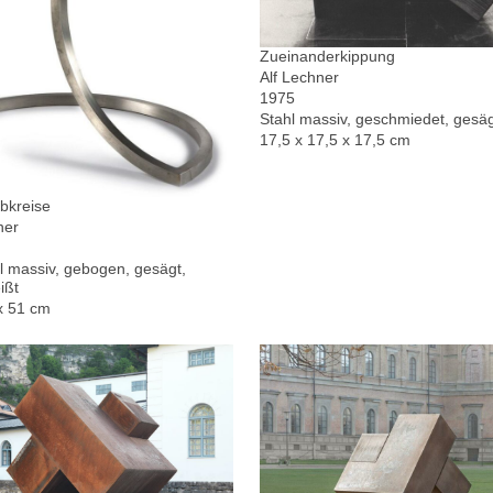
Zueinanderkippung
Alf Lechner
1975
Stahl massiv, geschmiedet, gesä
17,5 x 17,5 x 17,5 cm
bkreise
ner
l massiv, gebogen, gesägt,
ißt
x 51 cm