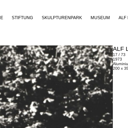
E
STIFTUNG
SKULPTURENPARK
MUSEUM
ALF
ALF 
17 / 73
1973
Alumini
200 x 3