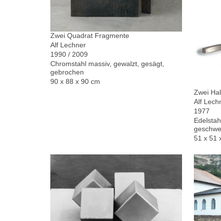
Zwei Quadrat Fragmente
Alf Lechner
1990 / 2009
Chromstahl massiv, gewalzt, gesägt,
gebrochen
90 x 88 x 90 cm
Zwei Hal
Alf Lech
1977
Edelstah
geschwe
51 x 51 