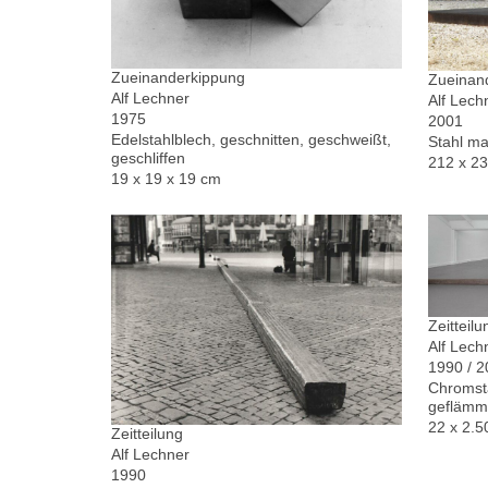
Zueinanderkippung
Zueinand
Alf Lechner
Alf Lech
1975
2001
Edelstahlblech, geschnitten, geschweißt,
Stahl ma
geschliffen
212 x 2
19 x 19 x 19 cm
Zeitteilu
Alf Lech
1990 / 
Chromsta
geflämm
22 x 2.5
Zeitteilung
Alf Lechner
1990