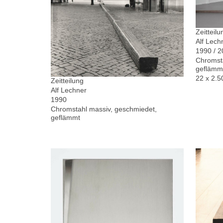
Zeitteilu
Alf Lech
1990 / 
Chromsta
geflämm
22 x 2.5
Zeitteilung
Alf Lechner
1990
Chromstahl massiv, geschmiedet,
geflämmt