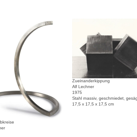
Zueinanderkippung
Alf Lechner
1975
Stahl massiv, geschmiedet, gesä
17,5 x 17,5 x 17,5 cm
bkreise
ner