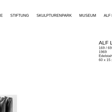
E
STIFTUNG
SKULPTURENPARK
MUSEUM
ALF
ALF 
169 / 69
1969
Edelstah
60 x 15