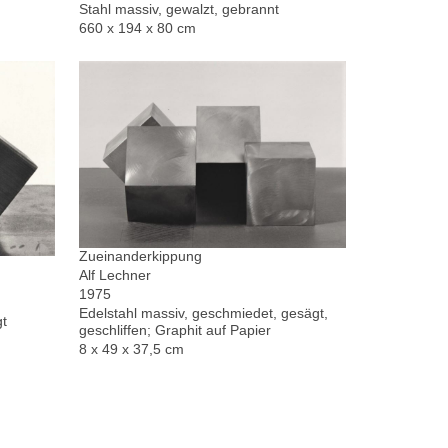
Stahl massiv, gewalzt, gebrannt
660 x 194 x 80 cm
Zueinanderkippung
Alf Lechner
1975
Edelstahl massiv, geschmiedet, gesägt,
gt
geschliffen; Graphit auf Papier
8 x 49 x 37,5 cm