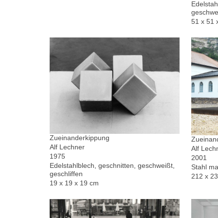
Edelstah
geschwe
51 x 51 
Zueinanderkippung
Zueinand
Alf Lechner
Alf Lech
1975
2001
Edelstahlblech, geschnitten, geschweißt,
Stahl ma
geschliffen
212 x 2
19 x 19 x 19 cm