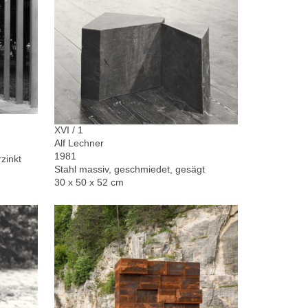
XVI / 1
Alf Lechner
1981
zinkt
Stahl massiv, geschmiedet, gesägt
30 x 50 x 52 cm