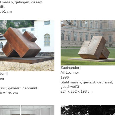
l massiv, gebogen, gesägt,
ißt
x 51 cm
Zueinander I
Alf Lechner
er II
1996
ner
Stahl massiv, gewalzt, gebrannt,
geschweißt
ssiv, gewalzt, gebrannt
224 x 252 x 198 cm
30 x 195 cm