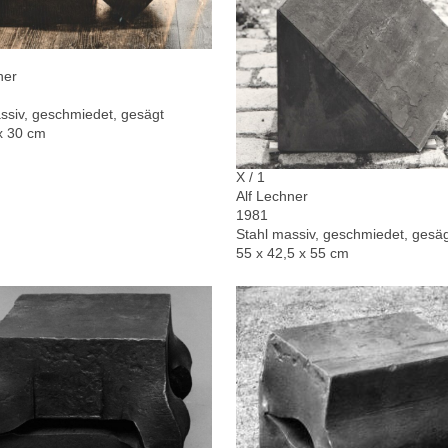
ner
ssiv, geschmiedet, gesägt
x 30 cm
X / 1
Alf Lechner
1981
Stahl massiv, geschmiedet, gesä
55 x 42,5 x 55 cm