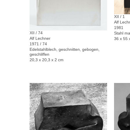
XII / 1
Alf Lech
1981
XII / 74
Stahl ma
Alf Lechner
36 x 55 
1971 / 74
Edelstahlblech, geschnitten, gebogen,
geschliffen
20,3 x 20,3 x 2 cm