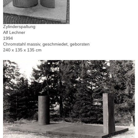
Zylinderspaltung
Alf Lechner
1994
Chromstahl massiv, geschmiedet, geborsten
240 x 135 x 135 cm